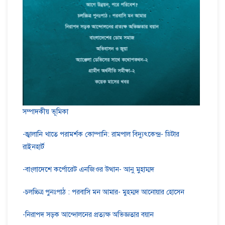
সম্পাদকীয় ভূমিকা
-জ্বালানি খাতে পরামর্শক কোম্পানি: রামপাল বিদ্যুৎকেন্দ্র- ডিটার
রাইনহার্ট
-বাংলাদেশে কর্পোরেট এনজিওর উত্থান- আনু মুহাম্মদ
-চলচ্চিত্র পুনঃপাঠ : পরবাসি মন আমার- মুহম্মদ আনোয়ার হোসেন
-নিরাপদ সড়ক আন্দোলনের প্রত্যক্ষ অভিজ্ঞতার বয়ান