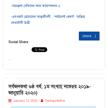
-অ্যাঞ্জেলা ডেভিসের সাথে কথোপকথন-২
-এডওয়ার্ড স্নোডেনের আত্মজীবনী : ‘পার্মানেন্ট রেকর্ড’- আতিয়া
ফেরদৌসী চৈতী
(more…)
Social Share
…
সর্বজনকথা ৬ষ্ঠ বর্ষ, ১ম সংখ্যা( নভেম্বর ২০১৯-
জানুয়ারি ২০২০)
January 12, 2020
Sarbojonkotha