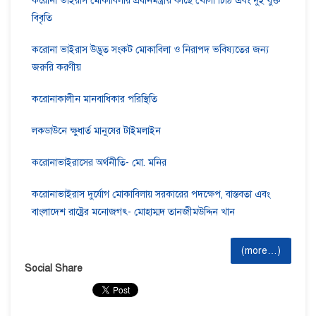
করোনা ভাইরাস মোকাবিলায় প্রধানমন্ত্রীর কাছে খোলা চিঠি এবং দুই যুক্ত
বিবৃতি
করোনা ভাইরাস উদ্ভূত সংকট মোকাবিলা ও নিরাপদ ভবিষ্যতের জন্য
জরুরি করণীয়
করোনাকালীন মানবাধিকার পরিস্থিতি
লকডাউনে ক্ষুধার্ত মানুষের টাইমলাইন
করোনাভাইরাসের অর্থনীতি- মো. মনির
করোনাভাইরাস দুর্যোগ মোকাবিলায় সরকারের পদক্ষেপ, বাস্তবতা এবং
বাংলাদেশ রাষ্ট্রের মনোজগৎ- মোহাম্মদ তানজীমউদ্দিন খান
(more…)
Social Share