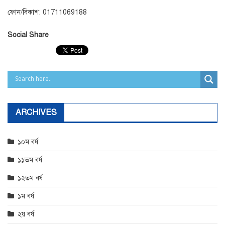
ফোন/বিকাশ: 01711069188
Social Share
ARCHIVES
১০ম বর্ষ
১১তম বর্ষ
১২তম বর্ষ
১ম বর্ষ
২য় বর্ষ