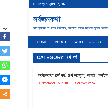
Friday, August 07, 2026
সর্বজনকথা
আনু মুহাম্মদ সম্পাদিত রাজনীতি, অর্থনীতি, সমাজ বিশ্লেষণমূলক সংকল
350
350
350
350
HOME
ABOUT
WHERE AVAILABLE
CATEGORY:
৪র্থ বর্ষ
সর্বজনকথা ৪র্থ বর্ষ, ৪র্থ সংখ্যা( আগষ্ট- অক্
November 15, 2018
Sarbojonkotha