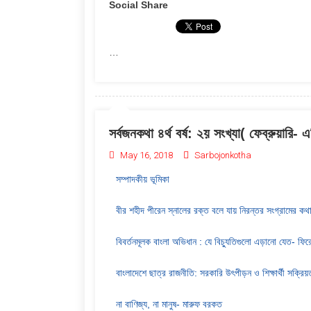
Social Share
…
সর্বজনকথা ৪র্থ বর্ষ: ২য় সংখ্যা( ফেব্রুয়ারি-
May 16, 2018
Sarbojonkotha
সম্পাদকীয় ভূমিকা
বীর শহীদ পীরেন স্নালের রক্ত বলে যায় নিরন্তর সংগ্রামের কথ
বিবর্তনমূলক বাংলা অভিধান : যে বিচ্যুতিগুলো এড়ানো যেত- ফ
বাংলাদেশে ছাত্র রাজনীতি: সরকারি উৎপীড়ন ও শিক্ষার্থী সক্রিয়ত
না বাণিজ্য, না মানুষ- মারুফ বরকত