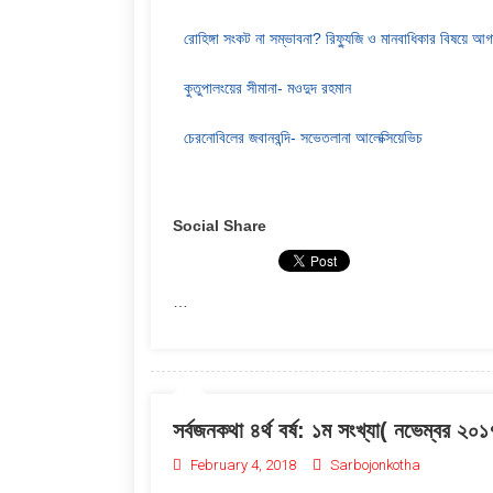
রোহিঙ্গা সংকট না সম্ভাবনা? রিফ্যুজি ও মানবাধিকার বিষয়ে আ
কুতুপালংয়ের সীমানা- মওদুদ রহমান
চেরনোবিলের জবানবন্দি- সভেতলানা আলেক্সিয়েভিচ
Social Share
…
সর্বজনকথা ৪র্থ বর্ষ: ১ম সংখ্যা( নভেম্বর ২০
February 4, 2018
Sarbojonkotha