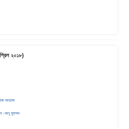
 এপ্রিল ২০১৮)
া
িরোজ আহমেদ
া -আনু মুহাম্মদ