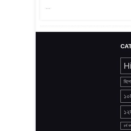
…
CA
H
বিশে
১০ম
১২ত
৪র্থ বর্