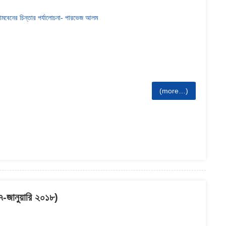
গামবেনের চিন্তার পর্যালোচনা- পারভেজ আলম
(more…)
১৭-জানুয়ারি ২০১৮)