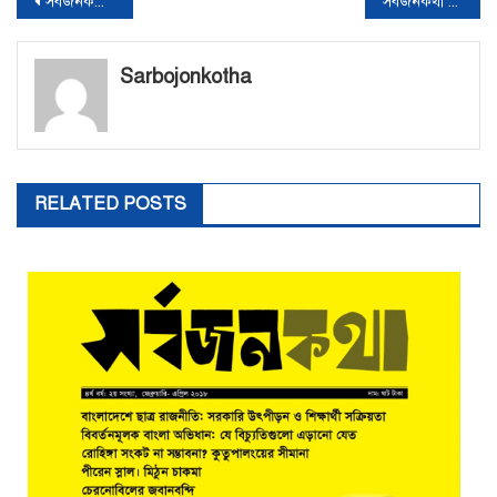
সর্বজনকথা ৩য় বর্ষ: ৪র্থ সংখ্যা( আগষ্ট-অক্টোবর ২০১৭)
সর্বজনকথা ৪র্থ বর্ষ: ২য় সংখ্যা( ফেব্রুয়ারি- এপ্রিল ২০১৮)
Sarbojonkotha
RELATED POSTS