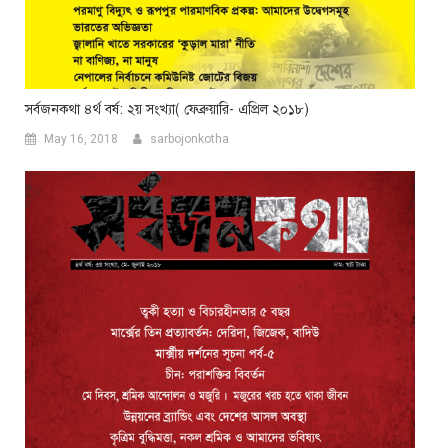
সর্বজনকথা ৪র্থ বর্ষ: ২য় সংখ্যা( ফেব্রুয়ারি- এপ্রিল ২০১৮)
May 16, 2018
sarbojonkotha