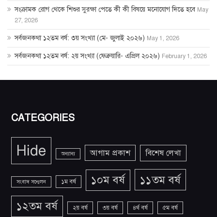
সংক্রামক রোগ থেকে শিশুর সুরক্ষা পেতে কী কী বিষয়ে মনোযোগ দিতে হবে
May
27, 2026
সর্বজনকথা ১২তম বর্ষ: ৩য় সংখ্যা (মে- জুলাই ২০২৬)
May 1, 2026
সর্বজনকথা ১২তম বর্ষ: ২য় সংখ্যা (ফেব্রুয়ারি- এপ্রিল ২০২৬)
February 1, 2026
CATEGORIES
Hide
আগাম প্রকাশ
বিশেষ লেখা
অন্যান্য
১১তম বর্ষ
১০ম বর্ষ
১ম বর্ষ
সংবাদ সন্মেলন
১২তম বর্ষ
২য় বর্ষ
৩য় বর্ষ
৪র্থ বর্ষ
৫ম বর্ষ