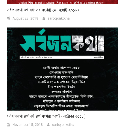
সর্বজনকথা ৪র্থ বর্ষ: ৩য় সংখ্যা( মে- জুলাই ২০১৮)
August 28, 2018
sarbojonkotha
সর্বজনকথা ৪র্থ বর্ষ, ৪র্থ সংখ্যা( আগষ্ট- অক্টোবর ২০১৮)
November 15, 2018
sarbojonkotha