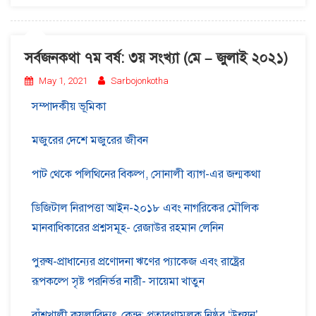
সর্বজনকথা ৭ম বর্ষ: ৩য় সংখ্যা (মে – জুলাই ২০২১)
May 1, 2021
Sarbojonkotha
সম্পাদকীয় ভূমিকা
মজুরের দেশে মজুরের জীবন
পাট থেকে পলিথিনের বিকল্প, সোনালী ব্যাগ-এর জন্মকথা
ডিজিটাল নিরাপত্তা আইন-২০১৮ এবং নাগরিকের মৌলিক
মানবাধিকারের প্রশ্নসমূহ- রেজাউর রহমান লেনিন
পুরুষ-প্রাধান্যের প্রণোদনা ঋণের প্যাকেজ এবং রাষ্ট্রের
রূপকল্পে সৃষ্ট পরনির্ভর নারী- সায়েমা খাতুন
বাঁশখালী কয়লাবিদ্যুৎ কেন্দ্র: প্রতারণামূলক নিষ্ঠুর ‘উন্নয়ন’