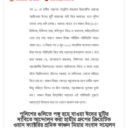
গত ১০ মে হামীম গ্রুপের গার্মেন্টস কারখানা ক্রিয়েটিভ ওয়ানের
শ্রমিকেরা ঈদের ছুটি বাড়ানোর দাবি নিয়ে জমায়েত হলে পুলিশ
তাদের ওপর গুলি চালায়। গুরুতর আহত হন কাঞ্চন মিয়া (৫০)।
চিকিৎসা, চিকিৎসা ব্যয়, ক্ষতিপূরণ নিয়ে যে অবহেলা, দায়িত্বহীনতা
দেখা দেয় তার কারণে কাঞ্চন মিয়ার শারীরিক পরিস্থিতি আরও
খারাপ হয়। এ বিষয়ে গত ৫ জুন ২০২১ সাংবাদিক সম্মেলনে কাঞ্চন
মিয়া সমগ্র পরিস্থিতি নিয়ে তাঁর বক্তব্য উপস্থাপন করেন। মনে
রাখা দরকার যে, বাংলাদেশে কারখানা, নির্মাণসহ নানা ক্ষেত্রে
প্রয়োজনীয় নিরাপত্তার অভাবে শ্রমিকদের নিহত ও জখম হবার
ঘটনা নিয়মিতভাবে ঘটলেও সরকার বা মালিকেরা কোনো দায়িত্ব
নিতে চায় না। কাঞ্চন মিয়ার ক্ষেত্রে আন্দোলনের চাপে হামীম গ্রুপ
কিছু দায়িত্ব নিলেও তা ছিল দায়সারা, প্রয়োজনের তুলনায় খুবই
কম। কাঞ্চন মিয়ার বিস্তারিত বক্তব্য এই পরিস্থিতি বুঝতে
গুরুত্বপূর্ণ বিবেচনা করে তা এখানে প্রকাশ করা হলো।
পুলিশের গুলিতে পঙ্গু হয়ে যাওয়া ঈদের ছুটির
দাবিতে আন্দোলন করা হামীম গ্রুপের ক্রিয়েটিভ
ওয়ান ফ্যাক্টরির শ্রমিক কাঞ্চন মিয়ার সংবাদ সম্মেলন