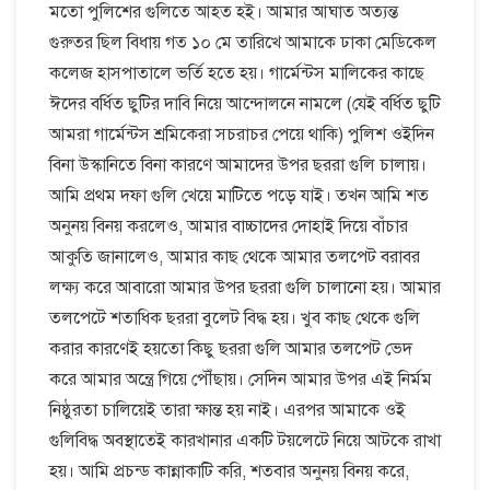
মতো পুলিশের গুলিতে আহত হই। আমার আঘাত অত্যন্ত
গুরুতর ছিল বিধায় গত ১০ মে তারিখে আমাকে ঢাকা মেডিকেল
কলেজ হাসপাতালে ভর্তি হতে হয়। গার্মেন্টস মালিকের কাছে
ঈদের বর্ধিত ছুটির দাবি নিয়ে আন্দোলনে নামলে (যেই বর্ধিত ছুটি
আমরা গার্মেন্টস শ্রমিকেরা সচরাচর পেয়ে থাকি) পুলিশ ওইদিন
বিনা উস্কানিতে বিনা কারণে আমাদের উপর ছররা গুলি চালায়।
আমি প্রথম দফা গুলি খেয়ে মাটিতে পড়ে যাই। তখন আমি শত
অনুনয় বিনয় করলেও, আমার বাচ্চাদের দোহাই দিয়ে বাঁচার
আকুতি জানালেও, আমার কাছ থেকে আমার তলপেট বরাবর
লক্ষ্য করে আবারো আমার উপর ছররা গুলি চালানো হয়। আমার
তলপেটে শতাধিক ছররা বুলেট বিদ্ধ হয়। খুব কাছ থেকে গুলি
করার কারণেই হয়তো কিছু ছররা গুলি আমার তলপেট ভেদ
করে আমার অন্ত্রে গিয়ে পৌঁছায়। সেদিন আমার উপর এই নির্মম
নিষ্ঠুরতা চালিয়েই তারা ক্ষান্ত হয় নাই। এরপর আমাকে ওই
গুলিবিদ্ধ অবস্থাতেই কারখানার একটি টয়লেটে নিয়ে আটকে রাখা
হয়। আমি প্রচন্ড কান্নাকাটি করি, শতবার অনুনয় বিনয় করে,