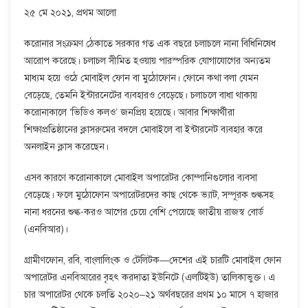
২৫ মে ২০২১, প্রথম আলো
করোনার সংক্রমণ ঠেকাতে সরকার গত এক বছরে চলাচলে নানা বিধিনিষেধ
আরোপ করেছে। চলাচল সীমিত হওয়ায় পারস্পরিক যোগাযোগের অন্যতম
মাধ্যম হয়ে ওঠে মোবাইল ফোন বা মুঠোফোন। ফোনে কথা বলা যেমন
বেড়েছে, তেমনি ইন্টারনেটের ব্যবহারও বেড়েছে। চলাচলে বাধা থাকায়
করোনাকালে ‘ভিডিও কলও’ জনপ্রিয় হয়েছে। আবার শিক্ষার্থীরা
শিক্ষাপ্রতিষ্ঠানের ক্লাসরুমের বদলে মোবাইলে বা ইন্টারনেট ব্যবহার করে
অনলাইন ক্লাস করেছেন।
এসব কারণে করোনাকালে মোবাইল অপারেটর কোম্পানিগুলোর ব্যবসা
বেড়েছে। ফলে মুঠোফোন অপারেটরদের কাছ থেকে ভ্যাট, সম্পূরক শুল্কসহ
নানা ধরনের শুল্ক-করও আগের চেয়ে বেশি পেয়েছে জাতীয় রাজস্ব বোর্ড
(এনবিআর)।
গ্রামীণফোন, রবি, বাংলালিংক ও টেলিটক—দেশের এই চারটি মোবাইল ফোন
অপারেটর এনবিআরের বৃহৎ করদাতা ইউনিটে (এলটিইউ) তালিকাভুক্ত। এ
চার অপারেটর থেকে চলতি ২০২০–২১ অর্থবছরের প্রথম ১০ মাসে ৭ হাজার