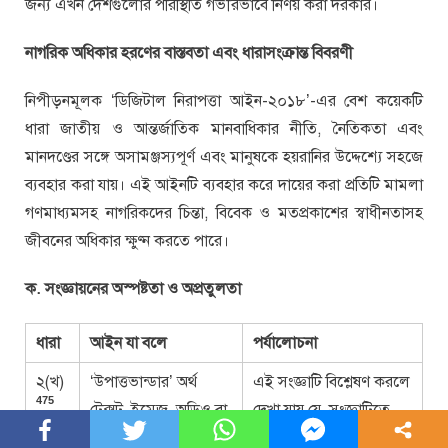
জন্য এখন দেশগুলোর পরিস্থিতি গভীরভাবে নির্ণয় করা দরকার।
নাগরিক অধিকার হরণের বাস্তবতা এবং ধারাসংক্রান্ত বিবরণী
নিপীড়নমূলক ‘ডিজিটাল নিরাপত্তা আইন-২০১৮’-এর বেশ কয়েকটি
ধারা জাতীয় ও আন্তর্জাতিক মানবাধিকার নীতি, নৈতিকতা এবং
মানদণ্ডের সঙ্গে অসামঞ্জস্যপূর্ণ এবং মানুষকে হয়রানির উদ্দেশ্যে সহজে
ব্যবহার করা যায়। এই আইনটি ব্যবহার করে দায়ের করা প্রতিটি মামলা
গণমাধ্যমসহ নাগরিকদের চিন্তা, বিবেক ও মতপ্রকাশের স্বাধীনতাসহ
জীবনের অধিকার ক্ষুণ্ন করতে পারে।
ক
.
সংজ্ঞায়নে
র
অস্পষ্টতা ও অপ্রতুল
তা
ধারা
আইন যা বলে
পর্যালোচনা
২(খ)
‘উপাত্তভান্ডার’ অর্থ
এই সংজ্ঞাটি বিশ্লেষণ করলে
475
টেক্সট, ইমেজ, অডিও বা
দেখা যায় যে, সংজ্ঞাটিতে
ভিডিও আকারে
উপাত্তভান্ডার সংজ্ঞায়নের