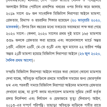
(বিএফইউজে) মনিটরিং সেল পাঁচটি জাতীয় দৈনিক ও শীর্ষস্থানীয়
অনলাইন নিউজ পোর্টালে প্রকাশিত খবরের ওপর নির্ভর করে জানায়,
২০১৯ সালে ৩৮ জন সাংবাদিক ডিজিটাল নিরাপত্তা আইনে মামলা,
গ্রেফতার, রিমান্ড ও হয়রানির শিকার হয়েছেন (
২০ জানুয়ারি ২০২০,
মানবকণ্ঠ
)। বিগত তিন বছরের মধ্যে সবচেয়ে ভয়াবহতা লক্ষ করা গেছে
২০২০ সালে। কেননা, ২০২০ সালের প্রথম দুই মাসে ১৬৫ মামলায়
৩৩৯ জনকে গ্রেফতার করা হয়েছে এবং করোনাকালে মার্চে অন্তত
১৩টি, এপ্রিলে ২৪টি, মে-তে ৩১টি এবং জুন মাসের ২২ তারিখ পর্যন্ত
অন্তত ২১টি মামলা হয়েছে ডিজিটাল নিরাপত্তা আইনে (
২৬ জুন ২০২০,
দৈনিক প্রথম আলো
)।
সম্প্রতি ডিজিটাল নিরাপত্তা আইনে দায়ের করা কোনো কোনো মামলায়
দেখা যাচ্ছে, অভিযুক্ত ব্যক্তিকে প্রথমে সাময়িক সময়ের জন্য জোরপূর্বক
গুম এবং পরবর্তী সময়ে ডিজিটাল নিরাপত্তা আইনের মামলায় গ্রেফতার
দেখানো হচ্ছে, যা ব্লাস্ট বনাম বাংলাদেশ মামলায় সুপ্রিম কোর্ট কর্তৃক
প্রদত্ত নির্দেশনা এবং নির্যাতন ও হেফাজতে মৃত্যু (নিবারণ) আইন,
২০১৩-এর সম্পূর্ণ পরিপন্থি। তাছাড়া অভিযুক্ত ব্যক্তিকে গভীর রাতে