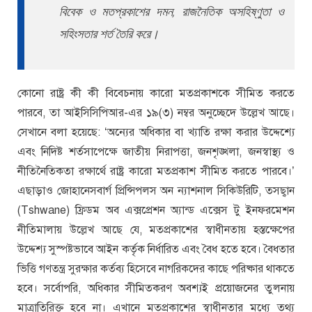
বিবেক ও মতপ্রকাশের দমন, রাজনৈতিক অসহিষ্ণুতা ও
সহিংসতার শর্ত তৈরি করে।
কোনো রাষ্ট্র কী কী বিবেচনায় কারো মতপ্রকাশকে সীমিত করতে
পারবে, তা আইসিসিপিআর-এর ১৯(৩) নম্বর অনুচ্ছেদে উল্লেখ আছে।
সেখানে বলা হয়েছে: ‘অন্যের অধিকার বা খ্যাতি রক্ষা করার উদ্দেশ্যে
এবং নিদিষ্ট শর্তসাপেক্ষে জাতীয় নিরাপত্তা, জনশৃঙ্খলা, জনস্বাস্থ্য ও
নীতিনৈতিকতা রক্ষার্থে রাষ্ট্র কারো মতপ্রকাশ সীমিত করতে পারবে।’
এছাড়াও জোহানেসবার্গ প্রিন্সিপলস অন ন্যাশনাল সিকিউরিটি, তসছ্বান
(Tshwane) ফ্রিডম অব এক্সপ্রেশন অ্যান্ড এক্সেস টু ইনফরমেশন
নীতিমালায় উল্লেখ আছে যে, মতপ্রকাশের স্বাধীনতায় হস্তক্ষেপের
উদ্দেশ্য সুস্পষ্টভাবে আইন কর্তৃক নির্ধারিত এবং বৈধ হতে হবে। বৈধতার
ভিত্তি গণতন্ত্র সুরক্ষার কর্তব্য হিসেবে নাগরিকদের কাছে পরিষ্কার থাকতে
হবে। সর্বোপরি, অধিকার সীমিতকরণ অবশ্যই প্রয়োজনের তুলনায়
মাত্রাতিরিক্ত হবে না। এখানে মতপ্রকাশের স্বাধীনতার মধ্যে তথ্য