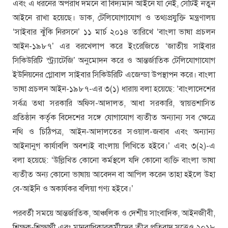
এবং এ ধরনের অপরাধ দমনে বা বিদ্যমান আইনে যা নেই, সেটিই নতুন
আইনে রাখা হয়েছে। ডাক, টেলিযোগাযোগ ও তথ্যপ্রযুক্তি মন্ত্রণালয়
‘সাইবার ঝুঁকি নিরসনে’ ১১ মার্চ ২০১৪ তারিখে ‘বাংলা ভাষা প্রচলন
আইন-১৯৮৭’ এর বরখেলাপ করে ইংরেজিতে ‘জাতীয় সাইবার
সিকিউরিটি স্ট্র্যাটেজি’ অনুমোদন করে ও আন্তর্জাতিক টেলিযোগাযোগ
ইউনিয়নের গ্লোবাল সাইবার সিকিউরিটি এজেন্ডা উপস্থাপন করে। বাংলা
ভাষা প্রচলন আইন-১৯৮৭-এর ৩(১) ধারায় বলা হয়েছে: ‘বাংলাদেশের
সর্বত্র তথা সরকারি অফিস-আদালত, আধা সরকারি, স্বায়ত্তশাসিত
প্রতিষ্ঠান কর্তৃক বিদেশের সঙ্গে যোগাযোগ ব্যতীত অন্যান্য সব ক্ষেত্রে
নথি ও চিঠিপত্র, আইন-আদালতের সওয়াল-জবাব এবং অন্যান্য
আইনানুগ কার্যাবলি অবশ্যই বাংলায় লিখিতে হইবে।’ এবং ৩(২)-এ
বলা হয়েছে: ‘উল্লিখিত কোনো কর্মস্থলে যদি কোনো ব্যক্তি বাংলা ভাষা
ব্যতীত অন্য কোনো ভাষায় আবেদন বা আপিল করেন তাহা হইলে উহা
বে-আইনি ও অকার্যকর বলিয়া গণ্য হইবে।’
পরবর্তী সময়ে আন্তর্জাতিক, আঞ্চলিক ও দেশীয় সাংবাদিক, আইনজীবী,
শিক্ষক-শিক্ষার্থী এবং মানবাধিকারকর্মীদের তীব্র প্রতিবাদ সত্ত্বেও ২০১৮