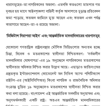
ধারাসমূহের–তা নাগরিকদের অজানা। এমনকি কতগুলো মামলার গত
দুবছর ছয় মাসে আইনশৃঙ্খলা বাহিনী কর্তৃক আদালতে চূড়ান্ত প্রতিবেদন
জমা পড়েছে, কতজন জামিনে মুক্ত আছেন এবং কতজন এখন পর্যন্ত
কারাগারে আছেন–তা-ও রয়েছে অজানা।
‘ডিজিটাল নিরাপত্তা আইন’ এবং আন্তর্জাতিক মানবাধিকারের ধারণাসমূহ
যেকোনো গণতান্ত্রিক রাষ্ট্রব্যবস্থার মৌলিক ভিত্তিগুলোর অন্যতম হচ্ছে
চিন্তা, বিবেক ও মতপ্রকাশের স্বাধীনতা নিশ্চিতকরণ। ‘সর্বজনীন
মানবাধিকার ঘোষণাপত্র’-এর ১৯ অনুচ্ছেদে নাগরিকদের মতপ্রকাশের
স্বাধীনতার অধিকার নিশ্চিত করার উল্লেখ আছে। এছাড়াও জাতিসংঘের
প্রস্তুতকৃত ইন্টারন্যাশনাল কোভেনেন্ট অন সিভিল অ্যান্ড পলিটিক্যাল
রাইটস-এর (আইসিসিপিআর) কিংবা নাগরিক ও রাজনৈতিক অধিকার
সংক্রান্ত চুক্তির ১৯ অনুচ্ছেদেও মতপ্রকাশের স্বাধীনতা নিশ্চিত করার
কথা বলা হয়েছে। বাংলাদেশ এই আন্তর্জাতিক সনদটির অনুস্বাক্ষর এবং
অনুসমর্থনকারী একটি রাষ্ট্র। অতএব আন্তর্জাতিক মানবাধিকারের