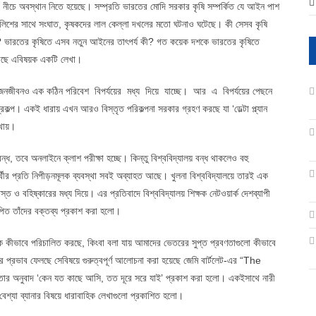
নীচে অবস্থান নিতে হয়েছে। সম্প্রতি ভারতের মোদি সরকার কৃষি সম্পর্কিত যে আইন পাশ
পুলিশের সাথে সংঘাত, কৃষকদের লাল কেল্লা দখলের মতো ঘটনাও ঘটেছে। কী সেসব কৃষি
? ভারতের কৃষিতে এসব নতুন আইনের তাৎপর্য কী? গত কয়েক দশকে ভারতের কৃষিতে
রেছে এবিষয়ক একটি লেখা।
বং জনজীবনও এক কঠিন পরিবেশ বিপর্যয়ের মধ্য দিয়ে যাচ্ছে। আর এ বিপর্যয়ের পেছনে
্রকল্প। একই ধারায় এখন আরও বিস্তৃত পরিকল্পনা সরকার গ্রহণ করছে যা ‘ডেল্টা প্ল্যান
েখায়।
বন্ধ, তবে অনলাইনে ক্লাশ পরীক্ষা হচ্ছে। কিন্তু বিশ্ববিদ্যালয় বন্ধ থাকলেও বহু
ক্ষার্থীর প্রতি নিপীড়নমূলক ব্যবস্থা সবই অব্যাহত আছে। খুলনা বিশ্ববিদ্যালয়ে তারই এক
খাস্ত ও বহিষ্কারের মধ্য দিয়ে। এর প্রতিবাদে বিশ্ববিদ্যালয় শিক্ষক নেটওয়ার্ক দেশব্যাপী
থাপিত তাঁদের বক্তব্য প্রকাশ করা হলো।
ে কীভাবে পরিচালিত করছে, কিংবা বলা যায় আমাদের ভেতরের সুপ্ত প্রবণতাগুলো কীভাবে
নের প্রভাব ফেলছে সেবিষয়ে গুরুত্বপূর্ণ আলোচনা করা হয়েছে জেমি বার্টলেট-এর “The
তার অনুবাদ ‘কেন যত কাছে আসি, তত দূরে সরে যাই’ প্রকাশ করা হলো। একইসাথে নারী
বেশ্যা ব্যানার বিষয়ে ধারাবাহিক লেখাগুলো প্রকাশিত হলো।