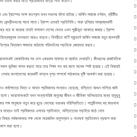
ললেও ভরসা করার মতো প্রয়োজনীয় মাত্রা লাভ করেনি।
তা এবং ট্রাম্পের পক্ষে কংগ্রেস ভবন দখলের ঘটনা ঘটেছে। মার্কিন সমাজে বর্ণবাদ, খ্রীষ্টীয়
 কেন্দ্রীভবনের সাথে সাথে। ট্রাম্প এদেরই প্রতিনিধি। সারা দুনিয়ায় সাম্রাজ্যবাদী
 এতোবছর ধরে যা করেছে তারই ফলাফল দেশের ভেতর এখন পুঞ্জীভূত আকারে জমছে। ট্রাম্প
্বেষমূলক তৎপরতা আরও বাড়বে। বিপরীতে বার্ণি স্যান্ডার্স মার্কিন সমাজে নতুন জনপন্থী
এবং বিশ্বের বিদ্যমান ক্ষমতার কাঠামো পরিবর্তনের লড়াইকে জোরদার করবে।
রোনাসংকট মোকাবিলায় সব দেশ একরকম সাফল্য বা ব্যর্থতা দেখায়নি। কীধরনের রাজনৈতিক
কটে সফল ভূমিকা পালন করতে পারে তার শিক্ষা গত কয় মাসে অনেক স্পষ্ট হয়েছে। এই বিষয়েই
য় বাংলাদেশের কয়েকটি বাস্তব দৃশ্য সম্পর্কে পাঠকদের দৃষ্টি আকর্ষণ করা হয়েছে।
ড়াও কর্মক্ষেত্রে নিহত ও আহত শ্রমিকদের সংখ্যাও বেড়েছে, বস্তিতে আগুন লাগিয়ে জমি
হলো। করোনাসংকটে যখন সংখ্যাগরিষ্ঠ মানুষের জীবন ও জীবিকা অনিশ্চয়তার মধ্যে হাবুডুবু
ার লক্ষ মানুষকে নতুন করে ছুড়ে ফেলেছে ভয়ংকর পরিস্থিতিতে। গার্মেন্টসসহ বহু কারখানা
 মধ্যেও তাই শ্রমিকদের এসবের প্রতিবাদে, অস্তিত্বের লড়াইয়ে মাঠে নেমে
ল বিষয়ে সর্বজনকথার পক্ষ থেকে সরেজমিন অনুসন্ধান ও গবেষণা প্রতিবেদন প্রকাশ করা
্রকাশ করা হলো।