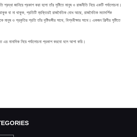
রতি শ্রদ্ধা জানিয়ে প্রকাশ করা হলো তাঁর সৃষ্টিতে মানুষ ও রাজনীতি নিয়ে একটি পর্যালোচনা।
াকুক বা না থাকুক, প্রতিটি ব্যক্তিরই রাজনৈতিক বোধ আছে, রাজনৈতিক মতাদর্শিক
নুষ ও প্রকৃতির প্রতি তাঁর দৃষ্টিভঙ্গীর সাথে, বিশ্ববীক্ষার সাথে। একজন শিল্পীর সৃষ্টিতে
তে এর নানাদিক নিয়ে পর্যালোচনা প্রকাশ করবো বলে আশা করি।
TEGORIES