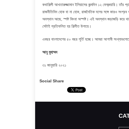
কথাশিল্পী আখতারুজ্জামান ইলিয়াসের জন্মদিন ১২ ফেব্রুয়ারি। তাঁর প্
রাজনীতিবিদ হোক বা না হোক, রাজনৈতিক দলের সঙ্গে কারও সংশ্রব থ
অবস্থান আছে, স্পষ্ট কিংবা অস্পষ্ট। এই অবস্থান জড়াজড়ি করে থাকে মা
সেটাই প্রতিফলিত হয় শিল্পীত উপায়ে।
এবছর বাংলাদেশের ৫০ বছর পূর্তি হচ্ছে। আমরা আগামী সংখ্যাগুলো
আনু মুহাম্মদ
৩১ জানুয়ারি ২০২১
Social Share
CA