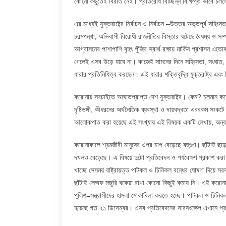
কোনোকিছুতেই বিরতি নেই। প্রতিরোধ বিচ্ছিন্ন বিক্ষিপ্ত ভাবে চ
এর মধ্যেই যুক্তরাষ্ট্রে নির্বাচন ও নির্বাচন –উত্তর অভূতপূর্ব সহিংস
চরমপন্থা, অভিবাসী বিরোধী রাজনীতির বিস্তার ঘটেছে বৈষম্য ও সম্পদ
আগ্রাসনের পাশাপাশি বৃহৎ পুঁজির স্বার্থ রক্ষায় মার্কিন প্রশাসন
গেলেই এসব উড়ে যাবে না। কাজেই সামনের দিনে সহিংসতা, সংঘাত, বিদ
ধারার প্রতিনিধিত্ব করছেন। এই ধারার শক্তিবৃদ্ধি যুক্তরাষ্ট্র 
করোনায় সবচাইতে আঘাতপ্রাপ্ত দেশ যুক্তরাষ্ট্র। কেন? চলমান ক
দৃষ্টিভঙ্গী, কীধরনের অর্থনৈতিক ব্যবস্থা ও দায়বদ্ধতা এররকম সং
আলোকপাত করা হয়েছে এই সংখ্যায় এই বিষয়ক একটি লেখায়, অন্য লেখা
করোনাকালে শ্রমজীবী মানুষের ওপর চাপ বেড়েছে বহুগুণ। ছাঁটাই ছা
দখলও বেড়েছে। এ বিষয়ে দুটো প্রতিবেদন ও পর্যবেক্ষণ প্রকাশ করা 
খাচ্ছে সেসময় রাষ্ট্রায়ত্ত পাটকল ও চিনিকল বন্ধের ঘোষণা দিয়ে সরক
ছাঁটাই লেঅফ মজুরি বকেয়া রাখা কোনো কিছুই কমায় নি। এই করোনার
পুলিশ=সন্ত্রাসীদের হামলা মোকাবিলা করতে হচ্ছে। পাটকল ও চিনিক
হয়েছে গত ২১ ডিসেম্বর। এসব প্রতিবেদনের সারসংক্ষেপ এখানে প