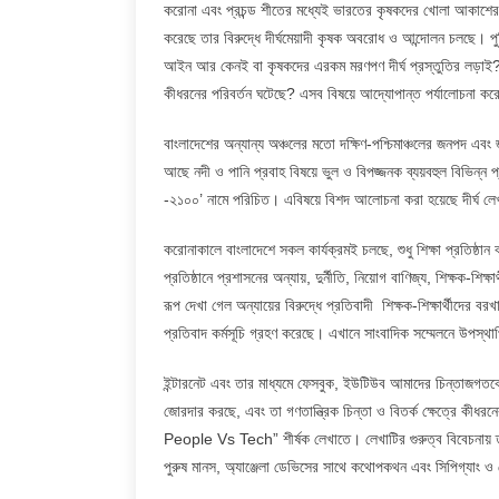
করোনা এবং প্রচন্ড শীতের মধ্যেই ভারতের কৃষকদের খোলা আকাশের 
করেছে তার বিরুদ্ধে দীর্ঘমেয়াদী কৃষক অবরোধ ও আন্দোলন চলছে। 
আইন আর কেনই বা কৃষকদের এরকম মরণপণ দীর্ঘ প্রস্তুতির লড়াই
কীধরনের পরিবর্তন ঘটেছে? এসব বিষয়ে আদ্যোপান্ত পর্যালোচনা ক
বাংলাদেশের অন্যান্য অঞ্চলের মতো দক্ষিণ-পশ্চিমাঞ্চলের জনপদ এ
আছে নদী ও পানি প্রবাহ বিষয়ে ভুল ও বিপজ্জনক ব্যয়বহুল বিভিন্ন প
-২১০০’ নামে পরিচিত। এবিষয়ে বিশদ আলোচনা করা হয়েছে দীর্ঘ ল
করোনাকালে বাংলাদেশে সকল কার্যক্রমই চলছে, শুধু শিক্ষা প্রতিষ্ঠান 
প্রতিষ্ঠানে প্রশাসনের অন্যায়, দুর্নীতি, নিয়োগ বাণিজ্য, শিক্ষক-শি
রূপ দেখা গেল অন্যায়ের বিরুদ্ধে প্রতিবাদী শিক্ষক-শিক্ষার্থীদের বর
প্রতিবাদ কর্মসূচি গ্রহণ করেছে। এখানে সাংবাদিক সম্মেলনে উপস্
ইন্টারনেট এবং তার মাধ্যমে ফেসবুক, ইউটিউব আমাদের চিন্তাজগতক
জোরদার করছে, এবং তা গণতান্ত্রিক চিন্তা ও বিতর্ক ক্ষেত্রে কীধর
People Vs Tech” শীর্ষক লেখাতে। লেখাটির গুরুত্ব বিবেচনায় 
পুরুষ মানস, অ্যাঞ্জেলা ডেভিসের সাথে কথোপকথন এবং সিপিগ্যাং ও 