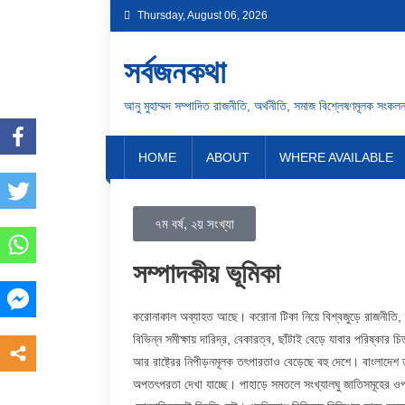
Thursday, August 06, 2026
সর্বজনকথা
আনু মুহাম্মদ সম্পাদিত রাজনীতি, অর্থনীতি, সমাজ বিশ্লেষণমূলক সংকল
HOME
ABOUT
WHERE AVAILABLE
৭ম বর্ষ, ২য় সংখ্যা
সম্পাদকীয় ভূমিকা
করোনাকাল অব্যাহত আছে। করোনা টিকা নিয়ে বিশ্বজুড়ে রাজনীতি, ব্
বিভিন্ন সমীক্ষায় দারিদ্র, বেকারত্ব, ছাঁটাই বেড়ে যাবার পরিষ্কার 
আর রাষ্ট্রের নিপীড়নমূলক তৎপারতাও বেড়েছে বহু দেশে। বাংলাদে
অপতৎপরতা দেখা যাচ্ছে। পাহাড়ে সমতলে সংখ্যালঘু জাতিসমূহের ওপর নি