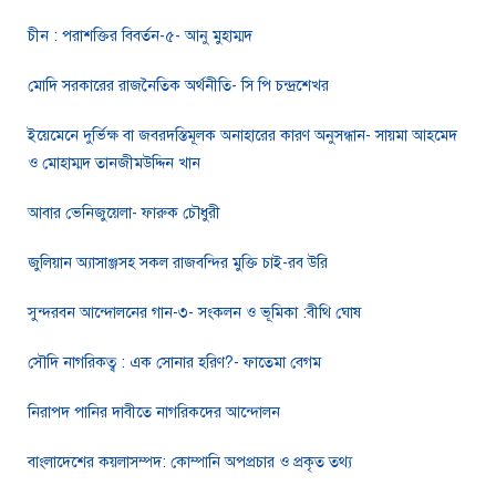
চীন : পরাশক্তির বিবর্তন-৫- আনু মুহাম্মদ
মোদি সরকারের রাজনৈতিক অর্থনীতি- সি পি চন্দ্রশেখর
ইয়েমেনে দুর্ভিক্ষ বা জবরদস্তিমূলক অনাহারের কারণ অনুসন্ধান- সায়মা আহমেদ
ও মোহাম্মদ তানজীমউদ্দিন খান
আবার ভেনিজুয়েলা- ফারুক চৌধুরী
জুলিয়ান অ্যাসাঞ্জসহ সকল রাজবন্দির মুক্তি চাই-রব উরি
সুন্দরবন আন্দোলনের গান-৩- সংকলন ও ভূমিকা :বীথি ঘোষ
সৌদি নাগরিকত্ব : এক সোনার হরিণ?- ফাতেমা বেগম
নিরাপদ পানির দাবীতে নাগরিকদের আন্দোলন
বাংলাদেশের কয়লাসম্পদ: কোম্পানি অপপ্রচার ও প্রকৃত তথ্য