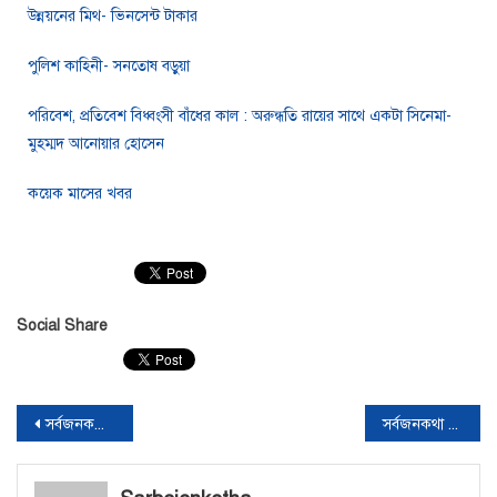
উন্নয়নের মিথ- ভিনসেন্ট টাকার
পুলিশ কাহিনী- সনতোষ বড়ুয়া
পরিবেশ, প্রতিবেশ বিধ্বংসী বাঁধের কাল : অরুন্ধতি রায়ের সাথে একটা সিনেমা-
মুহম্মদ আনোয়ার হোসেন
কয়েক মাসের খবর
Social Share
সর্বজনকথা ৫ম বর্ষ, ২য় সংখ্যা( ফেব্রুয়ারি- এপ্রিল ২০১৯)
সর্বজনকথা ৫ম বর্ষ, ৪র্থ সংখ্যা( আগস্ট- অক্টোবর ২০১৯)