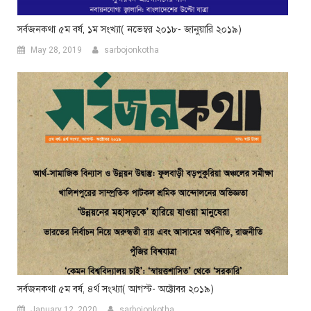
সর্বজনকথা ৫ম বর্ষ, ১ম সংখ্যা( নভেম্বর ২০১৮- জানুয়ারি ২০১৯)
May 28, 2019
sarbojonkotha
সর্বজনকথা ৫ম বর্ষ, ৪র্থ সংখ্যা( আগস্ট- অক্টোবর ২০১৯)
January 12, 2020
sarbojonkotha