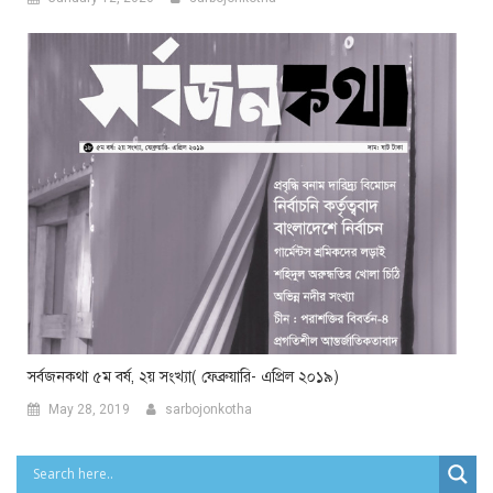
সর্বজনকথা ৫ম বর্ষ, ২য় সংখ্যা( ফেব্রুয়ারি- এপ্রিল ২০১৯)
May 28, 2019
sarbojonkotha