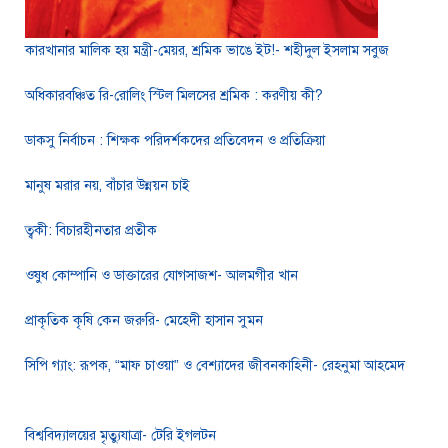
কারখানার মালিক হয় মন্ত্রী-মেয়র, শ্রমিক ভাঙে ইট!- শহীদুল ইসলাম সবুজ
অধিকারবঞ্চিত রি-রোলিং স্টিল মিলসের শ্রমিক : করণীয় কী?
ডাকসু নির্বাচন : শিক্ষক পরিদর্শকদের প্রতিবেদন ও প্রতিক্রিয়া
মানুষ মরার নয়, বাঁচার উন্নয়ন চাই
ত্বকী: বিচারহীনতার প্রতীক
ওষুধ কোম্পানি ও ডাক্তারের যোগসাজশ- আলমগীর খান
প্রাকৃতিক কৃষি কেন জরুরি- মেহেদী হাসান সুমন
সিপি গ্যাং: রূপক, “মাফ চাওয়া” ও বেশ্যাদের জীবনকাহিনী- রেহনুমা আহমেদ
বিশ্ববিদ্যালয়ের মৃত্যুযাত্রা- টেরি ইগলটন