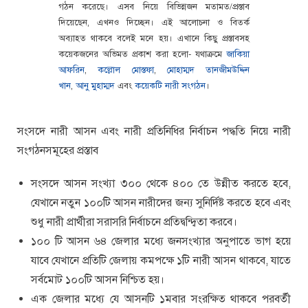
গঠন করেছে। এসব নিয়ে বিভিন্নজন মতামত/প্রস্তাব
দিয়েছেন, এখনও দিচ্ছেন। এই আলোচনা ও বিতর্ক
অব্যাহত থাকবে বলেই মনে হয়। এখানে কিছু প্রস্তাবসহ
কয়েকজনের অভিমত প্রকাশ করা হলো- যথাক্রমে
জাকিয়া
আফরিন
,
কল্লোল মোস্তফা
,
মোহাম্মদ তানজীমউদ্দিন
খান
,
আনু মুহাম্মদ
এবং
কয়েকটি নারী সংগঠন
।
সংসদে নারী আসন এবং নারী প্রতিনিধির নির্বাচন পদ্ধতি নিয়ে নারী
সংগঠনসমূহের প্রস্তাব
সংসদে আসন সংখ্যা ৩০০ থেকে ৪০০ তে উন্নীত করতে হবে,
যেখানে নতুন ১০০টি আসন নারীদের জন্য সুনির্দিষ্ট করতে হবে এবং
শুধু নারী প্রার্থীরা সরাসরি নির্বাচনে প্রতিদ্বন্দ্বিতা করবে।
১০০ টি আসন ৬৪ জেলার মধ্যে জনসংখ্যার অনুপাতে ভাগ হয়ে
যাবে যেখানে প্রতিটি জেলায় কমপক্ষে ১টি নারী আসন থাকবে, যাতে
সর্বমোট ১০০টি আসন নিশ্চিত হয়।
এক জেলার মধ্যে যে আসনটি ১মবার সংরক্ষিত থাকবে পরবর্তী