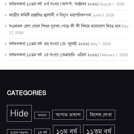
সর্বজনকথা ১২তম বর্ষ: ৪র্থ সংখ্যা (আগস্ট- অক্টোবর ২০২৬)
August 1, 2026
জাতীয় কমিটি প্রস্তাবিত জ্বালানী ও বিদ্যুৎ মহাপরিকল্পনা
June 3, 2026
সংক্রামক রোগ থেকে শিশুর সুরক্ষা পেতে কী কী বিষয়ে মনোযোগ দিতে হবে
May
27, 2026
সর্বজনকথা ১২তম বর্ষ: ৩য় সংখ্যা (মে- জুলাই ২০২৬)
May 1, 2026
সর্বজনকথা ১২তম বর্ষ: ২য় সংখ্যা (ফেব্রুয়ারি- এপ্রিল ২০২৬)
February 1, 2026
CATEGORIES
Hide
আগাম প্রকাশ
বিশেষ লেখা
অন্যান্য
১১তম বর্ষ
১০ম বর্ষ
১ম বর্ষ
সংবাদ সন্মেলন