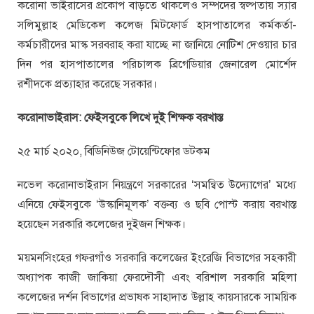
করোনা ভাইরাসের প্রকোপ বাড়তে থাকলেও সম্পদের স্বল্পতায় স্যার
সলিমুল্লাহ মেডিকেল কলেজ মিটফোর্ড হাসপাতালের কর্মকর্তা-
কর্মচারীদের মাস্ক সরবরাহ করা যাচ্ছে না জানিয়ে নোটিশ দেওয়ার চার
দিন পর হাসপাতালের পরিচালক ব্রিগেডিয়ার জেনারেল মোর্শেদ
রশীদকে প্রত্যাহার করেছে সরকার।
করোনাভাইরাস: ফেইসবুকে লিখে দুই শিক্ষক বরখাস্ত
২৫ মার্চ ২০২০, বিডিনিউজ টোয়েন্টিফোর ডটকম
নভেল করোনাভাইরাস নিয়ন্ত্রণে সরকারের ‘সমন্বিত উদ্যোগের’ মধ্যে
এনিয়ে ফেইসবুকে ‘উস্কানিমূলক’ বক্তব্য ও ছবি পোস্ট করায় বরখাস্ত
হয়েছেন সরকারি কলেজের দুইজন শিক্ষক।
ময়মনসিংহের গফরগাঁও সরকারি কলেজের ইংরেজি বিভাগের সহকারী
অধ্যাপক কাজী জাকিয়া ফেরদৌসী এবং বরিশাল সরকারি মহিলা
কলেজের দর্শন বিভাগের প্রভাষক সাহাদাত উল্লাহ কায়সারকে সাময়িক