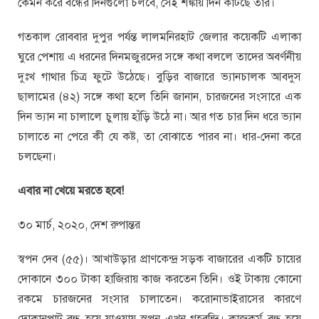
কেমন করে বন্ধের দিনগুলো চলবে, সেই শঙ্কায় দিন কাটছে তার।
গতকাল রোববার দুপুর পর্যন্ত লালমনিরহাট জেলার কয়েকটি এলাকা
ঘুরে পেশায় এ ধরনের দিনমজুরদের সঙ্গে কথা বললে তাদের অবর্ণনীয়
দুঃখ গাথার চিত্র ফুটে উঠেছে। বুড়ির বাজারে ভ্যানচালক আবদুস
ছালামের (৪২) সঙ্গে কথা হলে তিনি জানান, চারজনের সংসারে এক
দিন ভ্যান না চালালে চুলায় হাঁড়ি উঠে না। আর গত চার দিন ধরে ভ্যান
চালাতে না পেরে কী যে কষ্ট, তা বোঝাতে পারব না। ধার-দেনা করে
চলছেনা।
এবার না খেয়ে মরতে হবে!
৩০ মার্চ, ২০২০, দেশ রুপান্তর
স্বপন দেব (৫৫)। আখাউড়ার প্রাণকেন্দ্র সড়ক বাজারের একটি চায়ের
দোকানে ৩০০ টাকা হাজিরায় কাজ করতেন তিনি। ওই টাকায় কোনো
রকমে চারজনের সংসার চালাতেন। করোনাভাইরাসের কারণে
দোকানপাট বন্ধ হয়ে যাওয়ায় স্বপন এখন গৃহবন্দি। কাজকর্ম বন্ধ হয়ে