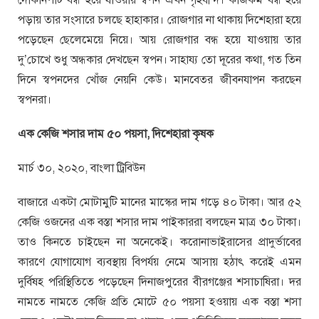
পড়ায় তার সংসারে চলছে হাহাকার। রোজগার না থাকায় দিশেহারা হয়ে
পড়েছেন ছেলেমেয়ে নিয়ে। আয় রোজগার বন্ধ হয়ে যাওয়ায় তার
দু’চোখে শুধু অন্ধকার দেখছেন স্বপন। সাহায্য তো দূরের কথা, গত তিন
দিনে স্বপনদের খোঁজ নেয়নি কেউ। মানবেতর জীবনযাপন করছেন
স্বপনরা।
এক কেজি শসার দাম ৫০ পয়সা, দিশেহারা কৃষক
মার্চ ৩০, ২০২০, বাংলা ট্রিবিউন
বাজারে একটা মোটামুটি মানের মাস্কের দাম গড়ে ৪০ টাকা। আর ৫২
কেজি ওজনের এক বস্তা শসার দাম পাইকাররা বলছেন মাত্র ৩০ টাকা।
তাও কিনতে চাইছেন না অনেকেই। করোনাভাইরাসের প্রাদুর্ভাবের
কারণে যোগাযোগ ব্যবস্থায় বিপর্যয় নেমে আসায় হঠাৎ করেই এমন
দুর্বিষহ পরিস্থিতিতে পড়েছেন দিনাজপুরের বীরগঞ্জের শসাচাষিরা। দর
নামতে নামতে কেজি প্রতি মোটে ৫০ পয়সা হওয়ায় এক বস্তা শসা