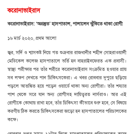
করোনাভাইরাস
করোনাভাইরাস:
‘
অপ্রস্তুত
’
হাসপাতাল, পালালেন ঝুঁকিতে থাকা রোগী
১৬ মার্চ ২০২০, প্রথম আলো
জ্বর, সর্দি ও শ্বাসকষ্ট নিয়ে গত শুক্রবার রাজধানীর শহীদ সোহরাওয়ার্দী
মেডিকেল কলেজ হাসপাতালে ভর্তি হন বাহরাইনফেরত এক প্রবাসী।
স্বাস্থ্য পরীক্ষার পর তাঁর শরীরে করোনাভাইরাস সংক্রমিত হওয়ার প্রায়
সব লক্ষণ দেখতে পান চিকিৎসকেরা। এ খবর রোববার দুপুরে ছড়িয়ে
পড়লে আতঙ্কিত হয়ে পড়েন ওয়ার্ডে থাকা অন্য রোগীরা। তাঁর শয্যার
পাশ থেকে সরে যান অন্য রোগীসহ দায়িত্বরত নার্সরাও। আর এই
রোগীকে কোথায় রাখা হবে, তাঁর চিকিৎসা কীভাবে শুরু হবে, সে বিষয়ে
করণীয় ঠিক করতে চিকিৎসকেরা জড়ো হন হাসপাতালের পরিচালকের
কক্ষে।
রোববার দুপুর সাড়ে ১২টার দিকে হাসপাতালের পরিচালকের কক্ষে