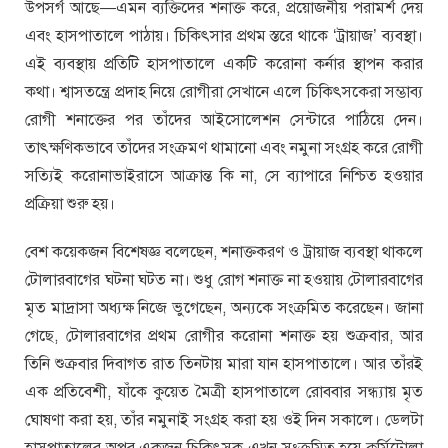
উপসর্গ আছে—এমন ব্যক্তিদের শনাক্ত করে, প্রয়োজনীয় পরামর্শ দেয়
এবং হাসপাতালে পাঠায়। চিকিৎসার প্রথম স্তরে থাকে ‘ট্রায়াজ’ ব্যবস্থা।
এই ব্যবস্থায় প্রতিটি হাসপাতালে একটি করোনা কর্নার স্থাপন করার
কথা। শ্বাসতন্ত্রে প্রদাহ নিয়ে রোগীরা সেখানে এলে চিকিৎসকেরা সম্ভাব্য
রোগী শনাক্তের পর তাঁদের আইসোলেশন সেন্টারে পাঠিয়ে দেন।
তাৎক্ষণিকভাবে তাঁদের সংক্রমণ থামানো এবং নমুনা সংগ্রহ করে রোগী
সত্যিই করোনাভাইরাসে আক্রান্ত কি না, সে ব্যাপারে নিশ্চিত হওয়ার
প্রক্রিয়া শুরু হয়।
বেশ কয়েকজন বিশেষজ্ঞ বলেছেন, শনাক্তকরণ ও ট্রায়াজ ব্যবস্থা থাকলে
টোলারবাগের ঘটনা ঘটত না। শুধু রোগ শনাক্ত না হওয়ায় টোলারবাগের
মৃত মাদ্রাসা অধ্যক্ষ নিজে ভুগেছেন, অন্যকে সংক্রমিত করেছেন। জানা
গেছে, টোলারবাগের প্রথম রোগীর করোনা শনাক্ত হয় শুক্রবার, আর
তিনি শুক্রবার দিবাগত রাত তিনটায় মারা যান হাসপাতালে। আর তাঁরই
এক প্রতিবেশী, যাঁকে কুয়েত মৈত্রী হাসপাতালে রোববার সন্ধ্যায় মৃত
ঘোষণা করা হয়, তাঁর নমুনাই সংগ্রহ করা হয় ওই দিন সকালে। ডেলটা
হাসপাতালের অপর একজন চিকিৎসক এখন সংক্রমিত হয়ে কুর্মিটোলা