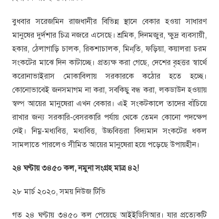
বুধবার সরেজমিন রাজধানীর বিভিন্ন স্থানে বেকার হওয়া সাধারণ
মানুষের দুর্দশার চিত্র নজরে এসেছে। শ্রমিক, দিনমজুর, ক্ষুদ্র ব্যবসায়ী,
হকার, ঠেলাগাড়ি চালক, রিকশাচালক, মিন্‌তি, ফড়িয়া, কয়ালরা চরম
সংকটের মাঝে দিন কাটাচ্ছে। প্রত্যক্ষ করা গেছে, দেশের বৃহত্তর স্বার্থে
করোনাভাইরাস মোকাবিলায় সরকারকে কঠোর হতে হচ্ছে।
কোনোভাবেই জনসমাগম না করা, সবকিছু বন্ধ করা, লকডাউন হওয়ায়
স্বল্প আয়ের মানুষেরা এখন বেকার। এই সংকটকালে তাদের বাঁচিয়ে
রাখার জন্য সরকারি-বেসরকারি পর্যায় থেকে তেমন কোনো পদক্ষেপ
নেই। নিম্ন-মধ্যবিত্ত, মধ্যবিত্ত, উচ্চবিত্তরা বিদ্যমান সংকটের ধকল
সামলাতে পারলেও সীমিত আয়ের মানুষেরা হয়ে পড়েছে উপায়হীন।
২৪ ঘণ্টায় ৩৪৫০ কল, নমুনা সংগ্রহ মাত্র ৪২!
২৮ মার্চ ২০২০, সময় নিউজ টিভি
গত ২৪ ঘণ্টায় ৩৪৫০ কল পেয়েছে আইইডিসিআর। যার প্রত্যেকটি