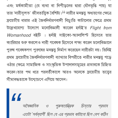
এবং মর্ষকামীতা (যে ব্যথা বা নিপীড়নের দ্বারা যৌনতৃপ্তি পায়) যা
১১
তার ‘নারীসুলভ’ জীবতাত্ত্বিক বৈশিষ্ট্য।
নারীর মনস্তত্ত্ব অধ্যয়ণের ক্ষেত্রে
ফ্রয়েডীয় ধারার এই জৈবনির্ধারণবাদী বিচ্যুতি কাটানোর ক্ষেত্রে প্রথম
উল্লেখযোগ্য উদ্যোগ মনোবিজ্ঞানী ক্যরেন হর্নাই’র
Flight from
Womanhood
বইটি । হর্নাই সাইকো-অ্যানালিস্ট হিসেবে তার
ক্যারিয়ার শুরু করলেও নারী গবেষক হিসেবে লক্ষ্য করেন মনোবিজ্ঞানে
পুরুষ গবেষকগণ পুরুষের মনস্তত্ত্ব নির্মাণ করেছেন নারীরটা নয়। তিনিই
প্রথম ফ্রয়েডীয় জৈবনির্ধারণবাদী ব্যাখ্যার বিপরীতে নারীর মনস্তত্ত্ব গড়ে
ওঠার ক্ষেত্রে সামাজিক ও সাংস্কৃতিক উপাদানসমূহের প্রভাবকে চিহ্নিত
করেন।তার পথ ধরে পরবর্তীকালে আরও অনেকে ফ্রয়েডীয় তত্ত্বের
সীমাবদ্ধতাকে উন্মোচণে এগিয়ে আসেন।
অবৈজ্ঞানিক ও পুরুষতান্ত্রিক চিন্তার প্রভাব
এতটা ‘সর্বব্যাপী’ ছিল যে এর প্রভাব কাটানো ছিল বেশ কঠিন