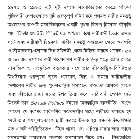
১৯৭০ ও ১৯৮০ এই দুই দশকে মনোবিজ্ঞানের ক্ষেত্রে পশ্চিমা
পুঁজিবাদী দেশগুলোতে দুটি গুরুত্বপূর্ণ ঘটনা ঘটে প্রথমত নারীর মনস্তত্ত্ব
অধ্যয়ণের অংশটি মনোবিজ্ঞানের একটি পৃথক বিভাগ হিসেবে স্বীকৃতি
১৩
পায় (Division 35)।
দ্বিতীয়ত পশ্চিমা বিশ্বে নারীবাদী চিন্তার প্রসার
ঘটে এবং নারীবাদী চিন্তকগণ নারীর মনস্তত্ত্ব অধ্যয়নের ক্ষেত্রে অসঙ্গতি
ও সীমাবদ্ধতাগুলোকে ভিন্ন দৃষ্টিভঙ্গী থেকে চিহ্নিত করতে থাকেন। ৫০
ও ৬০ এর দশকের নারী গবেষকগণ নারীর ব্যক্তিত্ব গড়ে ওঠার ক্ষেত্রে
সামাজিক ও সাংস্কৃতিক বাস্তবতার সঙ্গে তার জীবতাত্ত্বিক বিশিষ্টতার
মিথষ্ক্রিয়ার গুরুত্বকে তুলে ধরেছেন, কিন্তু এ সময়ে নারীবাদীরা
দেখালেন নারীর জন্য পুরুষতান্ত্রিক সমাজের বাস্তবতা আসলে কেমন
এবং কীভাবে সেটা মনের উপর ক্রিয়া করে। নারীবাদী লেখক কেট
মিলেট তার
Sexual Politics
বইয়ের ‘মনস্তাত্ত্বিক রাজনীতি’ অংশে
লেখেন-“যে ধরণের সার্বক্ষণিক নজরদারীর মধ্যে নারীকে থাকতে হয়
সেটা তার শিশুসুলভতাকে স্থায়ী করতে উদ্যত হয় এমনকি উচ্চশিক্ষার
মত একটি পরিস্থিতিতেও। টিকে থাকা এবং এগিয়ে যাবার জন্য তাকে
সবসময়েই ক্ষমতাধর পুরুষের অনুমোদন নিতে হয়। …পিতৃতান্ত্রিক