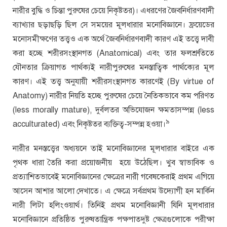
নারীর বুদ্ধি ও চিন্তা পুরুষের চেয়ে নিকৃষ্টতর)। এধরণের জৈবনির্ধারণবাদী
ব্যাখ্যার ছড়াছড়ি ছিল সে সময়ের মূলধারার মনোবিজ্ঞানে। ফ্রয়েডের
মনোসমীক্ষণের তত্ত্বও এক অর্থে জৈবনির্ধারণবাদী কারণ এই তত্ত্বে দাবী
করা হচ্ছে শরীরসংস্থানগত (Anatomical) এবং তার ফলশ্রুতিতে
যৌনতার ক্রিয়াগত পার্থক্যই নারীপুরুষের মনস্তাত্বিক পার্থক্যের মূল
কারণ। এই তত্ত্ব অনুযায়ী শরীরসংস্থানগত কারণেই (By virtue of
Anatomy) নারীর নিয়তি হচ্ছে পুরুষের চেয়ে নৈতিকভাবে কম পরিণত
(less morally mature), দুর্বলতর অভিযোজন ক্ষমতাসম্পন্ন (less
৯
acculturated) এবং নিকৃষ্টতর ব্যক্তিত্ব-সম্পন্ন হওয়া।
নারীর মনস্তত্ত্বের অধ্যয়নে তাই মনোবিজ্ঞানের মূলধারার বাইরে এক
পৃথক ধারা তৈরি করা প্রয়োজনীয় হয়ে উঠেছিল। খুব স্বাভাবিক ও
প্রত্যাশিতভাবেই মনোবিজ্ঞানের ক্ষেত্রের নারী গবেষকেরাই প্রথম এগিয়ে
আসেন আশার আলো দেখাতে। এ ক্ষেত্রে সর্বপ্রথম উদ্যোগী হন মার্কিন
নারী লিটা হলিংওয়ার্থ। তিনিই প্রথম মনোবিজ্ঞানী যিনি মূলধারার
মনোবিজ্ঞানে প্রতিষ্ঠিত পুরুষতান্ত্রিক পক্ষপাতদুষ্ট ক্ষেত্রগুলোকে পরীক্ষা