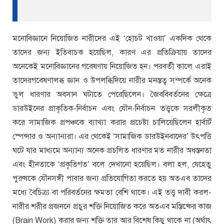
মনোবিজ্ঞানে নিয়োজিত নারীদের এই ‘হোচট খাওয়া’ একদিক থেকে
তাদের জন্য ইতিবাচক হয়েছিল, কারণ এর প্রতিক্রিয়ায় তাদের
অনেকেই মনোবিজ্ঞানের গবেষণায় নিয়োজিত হন। পরবর্তী কালে এরাই
তাদেরগবেষণালব্ধ জ্ঞান ও উপলব্ধিদিয়ে নারীর মনস্তত্ব সম্পর্কে অনেক
ভুল ধারণার অবসান ঘটাতে পেরেছিলেন। জৈববিবর্তনের ক্ষেত্রে
ডারউইনের প্রাকৃতিক-নির্বাচন এবং যৌন-নির্বাচন তত্ত্বকে সরলীকৃত
করে সামাজিক প্রপঞ্চকে ব্যাখ্যা করার প্রচেষ্টা চালিয়েছিলেন হার্বার্ট
স্পেন্সার ও অন্যান্যরা। এর থেকেই ‘সামাজিক ডারউইনবাদের’ উৎপত্তি
ঘটে যার মাধ্যমে অন্যান্য অনেক প্রচলিত ধারণার মত নারীর অধস্তনতা
এবং হীনতাকে ‘প্রকৃতিগত’ বলে দেখানো হয়েছিল। বলা হল, যেহেতু
পুরুষকে যৌনসঙ্গী পাবার জন্য প্রতিযোগিতা করতে হয় অতএব তাদের
মধ্যে বৈচিত্র্য বা পরিবর্তনের ক্ষমতা বেশি থাকে। এই তত্ত্ব দাবী করল-
নারীর শরীর প্রজননে প্রচুর শক্তি নিয়োজিত করে অতএব মস্তিষ্কের কাজ
(Brain Work) করার জন্য শক্তি তার আর বিশেষ কিছু থাকে না (অর্থাৎ