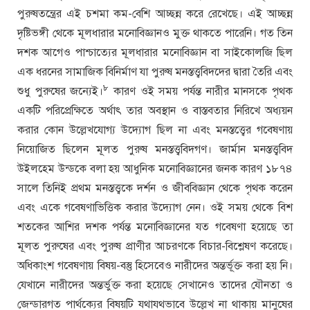
পুরুষতন্ত্রের এই চশমা কম-বেশি আচ্ছন্ন করে রেখেছে। এই আচ্ছন্ন
দৃষ্টিভঙ্গী থেকে মূলধারার মনোবিজ্ঞানও মুক্ত থাকতে পারেনি। গত তিন
দশক আগেও পাশ্চাত্যের মূলধারার মনোবিজ্ঞান বা সাইকোলজি ছিল
এক ধরনের সামাজিক বিনির্মাণ যা পুরুষ মনস্তত্ত্ববিদদের দ্বারা তৈরি এবং
৮
শুধু পুরুষের জন্যেই।
কারণ ওই সময় পর্যন্ত নারীর মানসকে পৃথক
একটি পরিপ্রেক্ষিতে অর্থাৎ তার অবস্থান ও বাস্তবতার নিরিখে অধ্যয়ন
করার কোন উল্লেখযোগ্য উদ্যোগ ছিল না এবং মনস্তত্ত্বের গবেষণায়
নিয়োজিত ছিলেন মূলত পুরুষ মনস্তত্ত্ববিদগণ। জার্মান মনস্তত্ত্ববিদ
উইলহেম উন্ডকে বলা হয় আধুনিক মনোবিজ্ঞানের জনক কারণ ১৮৭৪
সালে তিনিই প্রথম মনস্তত্ত্বকে দর্শন ও জীববিজ্ঞান থেকে পৃথক করেন
এবং একে গবেষণাভিত্তিক করার উদ্যোগ নেন। ওই সময় থেকে বিশ
শতকের আশির দশক পর্যন্ত মনোবিজ্ঞানের যত গবেষণা হয়েছে তা
মূলত পুরুষের এবং পুরুষ প্রাণীর আচরণকে বিচার-বিশ্লেষণ করেছে।
অধিকাংশ গবেষণায় বিষয়-বস্তু হিসেবেও নারীদের অন্তর্ভূক্ত করা হয় নি।
যেখানে নারীদের অন্তর্ভুক্ত করা হয়েছে সেখানেও তাদের যৌনতা ও
জেন্ডারগত পার্থক্যের বিষয়টি যথাযথভাবে উল্লেখ না থাকায় মানুষের