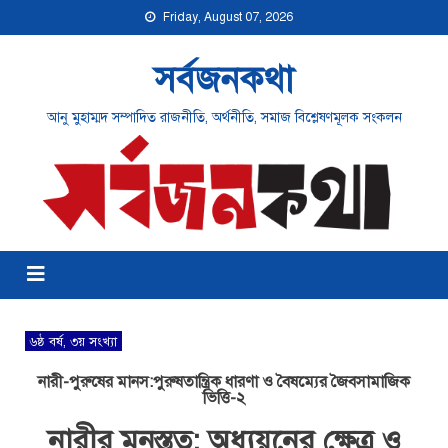
Friday, August 07, 2026
সর্বজনকথা
আনু মুহাম্মদ সম্পাদিত রাজনীতি, অর্থনীতি, সমাজ বিশ্লেষণমূলক সংকলন
৬ষ্ঠ বর্ষ, ৩য় সংখ্যা
নারী-পুরুষের মানস:পুরুষতান্ত্রিক ধারণা ও বৈষম্যের জৈবসামাজিক
ভিত্তি-২
নারীর মনস্তত্ব: অধ্যয়নের ক্ষেত্র ও