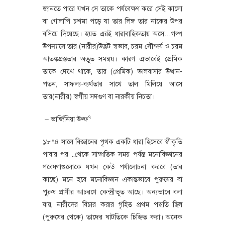
জানতে পারে যখন সে তাকে পর্যবেক্ষণ করে সেই কালো
বা গোলাপি চশমা পড়ে যা তার লিঙ্গ তার নাকের উপর
বসিয়ে দিয়েছে। হয়ত এরই ধারাবাহিকতায় অসে…গল্প
উপন্যাসে তার (নারীর)উদ্ভট স্বভাব, চরম সৌন্দর্য ও চরম
আতঙ্কগ্রস্ততার অদ্ভূত সমন্বয়। কারণ এভাবেই প্রেমিক
তাকে দেখে থাকে, তার (প্রেমিক) ভালবাসার উত্থান-
পতন, সাফল্য-ব্যর্থতার সাথে তাল মিলিয়ে আসে
তার(নারীর) স্বর্গীয় সদগুণ বা নারকীয় নিচতা।
৭
– ভার্জিনিয়া উল্ফ
১৮৭৪ সালে বিজ্ঞানের পৃথক একটি ধারা হিসেবে স্বীকৃতি
পাবার পর ..থেকে সাম্প্রতিক সময় পর্যন্ত মনোবিজ্ঞানের
গবেষণাগুলোকে যখন কেউ পর্যালোচনা করবে (তার
কাছে) মনে হবে মনোবিজ্ঞান একান্তভাবে পুরুষের বা
পুরুষ প্রাণীর আচরণে কেন্দ্রীভূত আছে। অন্যভাবে বলা
যায়, নারীদের বিচার করার গৃহিত প্রথম পদ্ধতি ছিল
(পুরুষের থেকে) তাদের ঘাটতিকে চিহ্নিত করা। অনেক