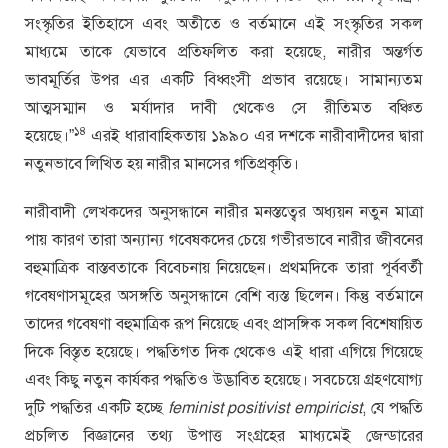
সংস্কৃতির ইতিহাসে এবং অতীতে ও বর্তমানে এই সংস্কৃতির সকল
মাধ্যমে তাকে যেভাবে প্রতিফলিত করা হয়েছে, নারীর অন্তর্গত
ভাবমূর্তির উপর এর একটি বিধ্বংসী প্রভাব রয়েছে। সামান্যতম
আত্মসম্মান ও মর্যাদার দাবী থেকেও সে রীতিমত বঞ্চিত
১৪
হয়েছে।”
এরই ধারাবাহিকতায় ১৯৯০ এর দশকে নারীবাদীদের দ্বারা
নতুনভাবে লিখিত হয় নারীর মানসের গতিপ্রকৃতি।
নারীবাদী লেখকদের অনুসন্ধানে নারীর মনস্তত্বের অধ্যয়ন নতুন মাত্রা
পায় কারণ তারা অন্যান্য গবেষকদের চেয়ে গভীরভাবে নারীর জীবনের
বহুমাত্রিক বাস্তবতাকে বিবেচনায় নিয়েছেন। প্রথমদিকে তারা পূর্ববর্তী
গবেষণাসমূহের অসঙ্গতি অনুসন্ধানে বেশি ব্যস্ত ছিলেন। কিন্তু বর্তমানে
তাদের গবেষণা বহুমাত্রিক রূপ নিয়েছে এবং প্রাসঙ্গিক সকল বিশেষায়িত
দিকে বিস্তৃত হয়েছে। পদ্ধতিগত দিক থেকেও এই ধারা এগিয়ে গিয়েছে
এবং কিছু নতুন কার্যকর পদ্ধতিও উদ্ভাবিত হয়েছে। সবচেয়ে গ্রহণযোগ্য
দুটি পদ্ধতির একটি হচ্ছে
feminist positivist empiricist
, যে পদ্ধতি
প্রচলিত বিজ্ঞানের তথ্য উপাত্ত সংগ্রহের মাধ্যমেই জেন্ডারের