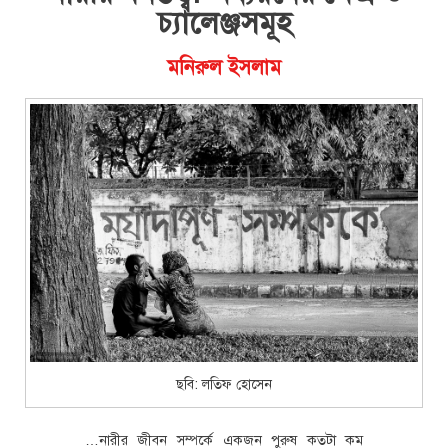
চ্যালেঞ্জসমূহ
মনিরুল ইসলাম
ছবি: লতিফ হোসেন
…নারীর জীবন সম্পর্কে একজন পুরুষ কতটা কম