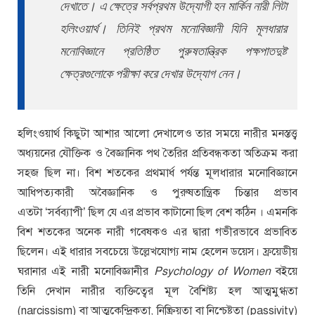
দেখাতে। এ ক্ষেত্রে সর্বপ্রথম উদ্যোগী হন মার্কিন নারী লিটা
হলিংওয়ার্থ। তিনিই প্রথম মনোবিজ্ঞানী যিনি মূলধারার
মনোবিজ্ঞানে প্রতিষ্ঠিত পুরুষতান্ত্রিক পক্ষপাতদুষ্ট
ক্ষেত্রগুলোকে পরীক্ষা করে দেখার উদ্যোগ নেন।
হলিংওয়ার্থ কিছুটা আশার আলো দেখালেও তার সময়ে নারীর মনস্তত্ত্ব
অধ্যয়নের যৌক্তিক ও বৈজ্ঞানিক পথ তৈরির প্রতিবন্ধকতা অতিক্রম করা
সহজ ছিল না। বিশ শতকের প্রথমার্ধ পর্যন্ত মূলধারার মনোবিজ্ঞানে
আধিপত্যকারী অবৈজ্ঞানিক ও পুরুষতান্ত্রিক চিন্তার প্রভাব
এতটা ‘সর্বব্যাপী’ ছিল যে এর প্রভাব কাটানো ছিল বেশ কঠিন । এমনকি
বিশ শতকের অনেক নারী গবেষকও এর দ্বারা গভীরভাবে প্রভাবিত
ছিলেন। এই ধারার সবচেয়ে উল্লেখযোগ্য নাম হেলেন ডয়েস। ফ্রয়েডীয়
ঘরানার এই নারী মনোবিজ্ঞানীর
Psychology of Women
বইয়ে
তিনি দেখান নারীর ব্যক্তিত্বের মূল বৈশিষ্ট্য হল আত্মমুগ্ধতা
(narcissism) বা আত্মকেন্দ্রিকতা, নিষ্ক্রিয়তা বা নিশ্চেষ্টতা (passivity)