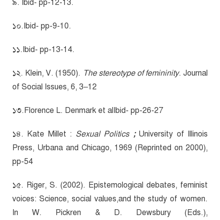
৯. Ibid- pp-12-13.
১০.Ibid- pp-9-10.
১১.Ibid- pp-13-14.
১২. Klein, V. (1950).
The stereotype of femininity
. Journal
of Social Issues, 6, 3–12
১৩.Florence L. Denmark et alIbid- pp-26-27
১৪. Kate Millet :
Sexual Politics
;
University of Illinois
Press, Urbana and Chicago, 1969 (Reprinted on 2000),
pp-54
১৫. Riger, S. (2002). Epistemological debates, feminist
voices: Science, social values,and the study of women.
In W. Pickren & D. Dewsbury (Eds.),