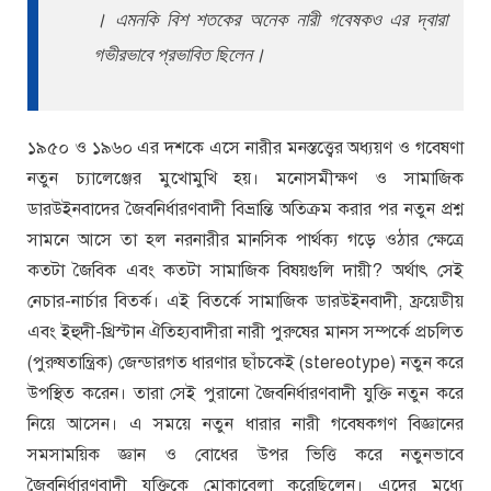
। এমনকি বিশ শতকের অনেক নারী গবেষকও এর দ্বারা
গভীরভাবে প্রভাবিত ছিলেন।
১৯৫০ ও ১৯৬০ এর দশকে এসে নারীর মনস্তত্ত্বের অধ্যয়ণ ও গবেষণা
নতুন চ্যালেঞ্জের মুখোমুখি হয়। মনোসমীক্ষণ ও সামাজিক
ডারউইনবাদের জৈবনির্ধারণবাদী বিভ্রান্তি অতিক্রম করার পর নতুন প্রশ্ন
সামনে আসে তা হল নরনারীর মানসিক পার্থক্য গড়ে ওঠার ক্ষেত্রে
কতটা জৈবিক এবং কতটা সামাজিক বিষয়গুলি দায়ী? অর্থাৎ সেই
নেচার-নার্চার বিতর্ক। এই বিতর্কে সামাজিক ডারউইনবাদী, ফ্রয়েডীয়
এবং ইহুদী-খ্রিস্টান ঐতিহ্যবাদীরা নারী পুরুষের মানস সম্পর্কে প্রচলিত
(পুরুষতান্ত্রিক) জেন্ডারগত ধারণার ছাঁচকেই (stereotype) নতুন করে
উপস্থিত করেন। তারা সেই পুরানো জৈবনির্ধারণবাদী যুক্তি নতুন করে
নিয়ে আসেন। এ সময়ে নতুন ধারার নারী গবেষকগণ বিজ্ঞানের
সমসাময়িক জ্ঞান ও বোধের উপর ভিত্তি করে নতুনভাবে
জৈবনির্ধারণবাদী যুক্তিকে মোকাবেলা করেছিলেন। এদের মধ্যে