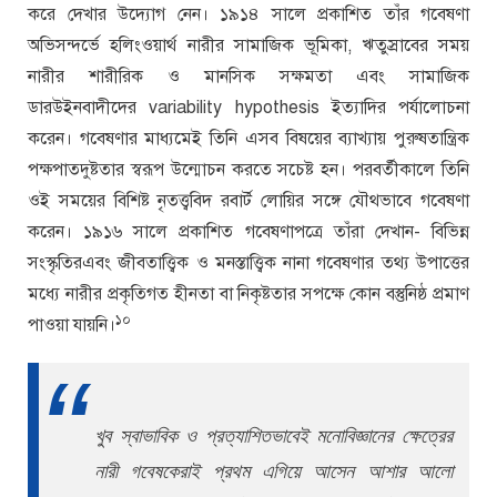
করে দেখার উদ্যোগ নেন। ১৯১৪ সালে প্রকাশিত তাঁর গবেষণা
অভিসন্দর্ভে হলিংওয়ার্থ নারীর সামাজিক ভূমিকা, ঋতুস্রাবের সময়
নারীর শারীরিক ও মানসিক সক্ষমতা এবং সামাজিক
ডারউইনবাদীদের variability hypothesis ইত্যাদির পর্যালোচনা
করেন। গবেষণার মাধ্যমেই তিনি এসব বিষয়ের ব্যাখ্যায় পুরুষতান্ত্রিক
পক্ষপাতদুষ্টতার স্বরূপ উন্মোচন করতে সচেষ্ট হন। পরবর্তীকালে তিনি
ওই সময়ের বিশিষ্ট নৃতত্ত্ববিদ রবার্ট লোয়ির সঙ্গে যৌথভাবে গবেষণা
করেন। ১৯১৬ সালে প্রকাশিত গবেষণাপত্রে তাঁরা দেখান- বিভিন্ন
সংস্কৃতিরএবং জীবতাত্ত্বিক ও মনস্তাত্ত্বিক নানা গবেষণার তথ্য উপাত্তের
মধ্যে নারীর প্রকৃতিগত হীনতা বা নিকৃষ্টতার সপক্ষে কোন বস্তুনিষ্ঠ প্রমাণ
১০
পাওয়া যায়নি।
খুব স্বাভাবিক ও প্রত্যাশিতভাবেই মনোবিজ্ঞানের ক্ষেত্রের
নারী গবেষকেরাই প্রথম এগিয়ে আসেন আশার আলো