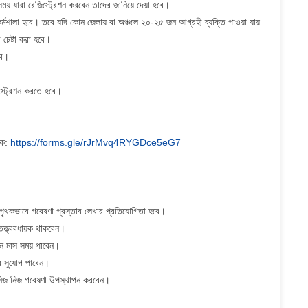
ময় যারা রেজিস্ট্রেশন করবেন তাদের জানিয়ে দেয়া হবে।
কর্মশালা হবে। তবে যদি কোন জেলায় বা অঞ্চলে ২০-২৫ জন আগ্রহী ব্যক্তি পাওয়া যায়
 চেষ্টা করা হবে।
বে।
স্ট্রেশন করতে হবে।
ংকে:
https://forms.gle/rJrMvq4RYGDce5eG7
ে পৃথকভাবে গবেষণা প্রস্তাব লেখার প্রতিযোগিতা হবে।
 তত্ত্ববধায়ক থাকবেন।
তিন মাস সময় পাবেন।
ার সুযোগ পাবেন।
ের নিজ নিজ গবেষণা উপস্থাপন করবেন।
।