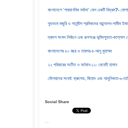
বাংলাদেশে ‘পারমাণবিক মর্যাদা’ কেন একটি বিভ্রম
?-
মোশাহ
ন্যূনতম মজুরি ও গার্মেন্টস শ্রমিকদের আন্দোলন-শামীম ইমা
দ্বাদশ সংসদ নির্বাচন এবং রূপগঞ্জে ভূমিদস্যুতা-কল্লোল
বাংলাদেশের ৫০ বছর ও তারপর-৪-আনু মুহাম্মদ
২২ পরিবারের অতীত ও বর্তমান-১২- মেহেদী হাসান
মৌলবাদের সংঘর্ষ: ক্রুসেড, জিহাদ এবং আধুনিকতা-৬-ত
Social Share
…