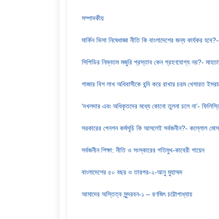
সম্পাদকীয়
মার্কিন ভিসা নিষেধাজ্ঞা নীতি কি বাংলাদেশের জন্য কার্যকর হবে?
সিপিডির নিম্নতম মজুরি প্রস্তাব কেন গ্রহণযোগ্য নয়?- মাহত
গাজার বিশ লাখ অধিবাসীকে বন্দি করে রাখার চরম খেসারত ইসর
‘দখলদার এবং অধিকৃতদের মধ্যে কোনো তুলনা চলে না’- ফিলিস্তিন
সরকারের পেনশন কর্মসূচি কি আসলেই সর্বজনীন?- কল্লোল মোস
সর্বজনীন শিক্ষা: নীতি ও সংস্কারের গতিমুখ-কাবেরী গায়েন
বাংলাদেশের ৫০ বছর ও তারপর-২-আনু মুহাম্মদ
আমাদের অস্তিত্ব সুন্দরবন-১ – রণজিৎ চট্টোপাধ্যায়