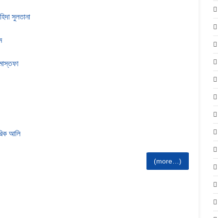
িদা সুলতানা
ম
 মোস্তফা
ারিক আলি
(more…)