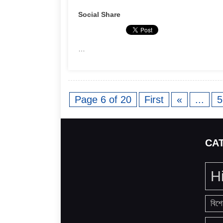
Social Share
…
Page 6 of 20
First
«
...
5
CA
H
বিশে