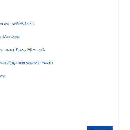
-মোহাম্মদ তানজীমউদ্দিন খান
াব উদ্দীন আহমেদ
ায়েল এড়াবে কী করে- গিডিওন লেভি
ের রাষ্ট্রদূত হুসাম জোমলতের সাক্ষাৎকার
্তফা