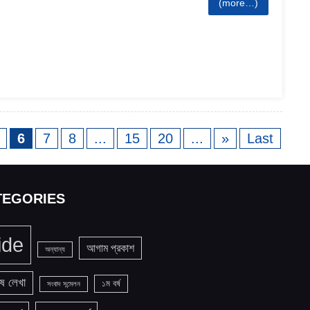
(more…)
6
7
8
...
15
20
...
»
Last
TEGORIES
ide
আগাম প্রকাশ
অন্যান্য
ষ লেখা
১ম বর্ষ
সংবাদ সন্মেলন