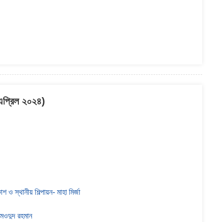
- এপ্রিল ২০২৪)
 ও স্থানীয় শিল্পায়ন- মাহা মির্জা
- মওদুদ রহমান