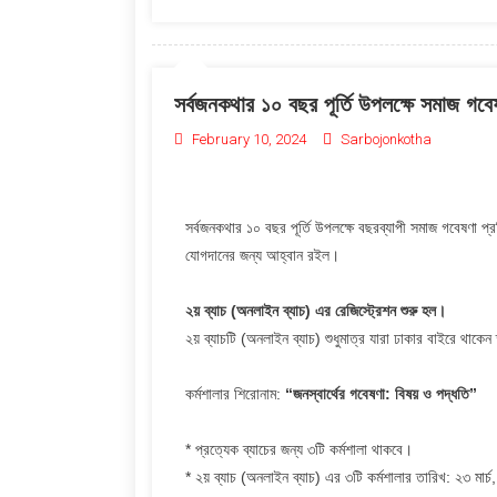
সর্বজনকথার ১০ বছর পূর্তি উপলক্ষে সমাজ গবেষণ
February 10, 2024
Sarbojonkotha
সর্বজনকথার ১০ বছর পূর্তি উপলক্ষে বছরব্যাপী সমাজ গবেষণা প
যোগদানের জন্য আহ্বান রইল।
২য় ব্যাচ (অনলাইন ব্যাচ) এর রেজিস্ট্রেশন শুরু হল।
২য় ব্যাচটি (অনলাইন ব্যাচ) শুধুমাত্র যারা ঢাকার বাইরে থাকে
কর্মশালার শিরোনাম:
“জনস্বার্থের গবেষণা: বিষয় ও পদ্ধতি”
* প্রত্যেক ব্যাচের জন্য ৩টি কর্মশালা থাকবে।
* ২য় ব্যাচ (অনলাইন ব্যাচ) এর ৩টি কর্মশালার তারিখ: ২৩ মার্