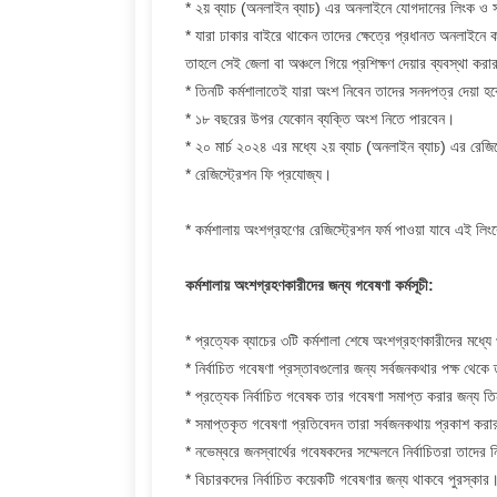
* ২য় ব্যাচ (অনলাইন ব্যাচ) এর অনলাইনে যোগদানের লিংক ও স
* যারা ঢাকার বাইরে থাকেন তাদের ক্ষেত্রে প্রধানত অনলাইনে 
তাহলে সেই জেলা বা অঞ্চলে গিয়ে প্রশিক্ষণ দেয়ার ব্যবস্থা করার
* তিনটি কর্মশালাতেই যারা অংশ নিবেন তাদের সনদপত্র দেয়া হ
* ১৮ বছরের উপর যেকোন ব্যক্তি অংশ নিতে পারবেন।
* ২০ মার্চ ২০২৪ এর মধ্যে ২য় ব্যাচ (অনলাইন ব্যাচ) এর রেজি
* রেজিস্ট্রেশন ফি প্রযোজ্য।
* কর্মশালায় অংশগ্রহণের রেজিস্ট্রেশন ফর্ম পাওয়া যাবে এই লি
কর্মশালায় অংশগ্রহণকারীদের জন্য গবেষণা কর্মসূচী:
* প্রত্যেক ব্যাচের ৩টি কর্মশালা শেষে অংশগ্রহণকারীদের মধ্য
* নির্বাচিত গবেষণা প্রস্তাবগুলোর জন্য সর্বজনকথার পক্ষ থেকে
* প্রত্যেক নির্বাচিত গবেষক তার গবেষণা সমাপ্ত করার জন্য 
* সমাপ্তকৃত গবেষণা প্রতিবেদন তারা সর্বজনকথায় প্রকাশ কর
* নভেম্বরে জনস্বার্থের গবেষকদের সম্মেলনে নির্বাচিতরা তাদ
* বিচারকদের নির্বাচিত কয়েকটি গবেষণার জন্য থাকবে পুরস্কার