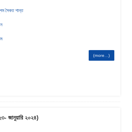
নুপম সৈকত শান্ত
েন
িম
(more…)
০২৩- জানুয়ারি ২০২৪)