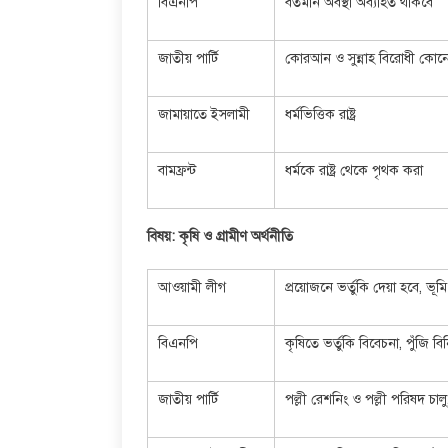
বিএনপি
বর্তমান অবস্থা অব্যাহত থাকবে
জাতীয় পার্টি
কোরআন ও সুন্নাহ বিরোধী কোন
জামায়াতে ইসলামী
ধর্মভিত্তিক রাষ্ট্র
বামফ্রন্ট
ধর্মকে রাষ্ট্র থেকে পৃথক করা
বিষয়: কৃষি ও গ্রামীণ অর্থনীতি
আওয়ামী লীগ
প্রয়োজনে ভর্তুকি দেয়া হবে, ভূমি 
বিএনপি
কৃষিতে ভর্তুকি বিবেচনা, পুঁজি বিন
জাতীয় পার্টি
পল্লী রেশনিং ও পল্লী পরিষদ চালু, 