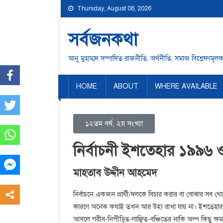
Thursday, August 06, 2026
সর্বজনকথা
আনু মুহাম্মদ সম্পাদিত রাজনীতি, অর্থনীতি, সমাজ বিশ্লেষণমূ
HOME
ABOUT
WHERE AVAILABLE
১২তম বর্ষ, ২য় সংখ্যা
নির্বাচনী ইশতেহার ১৯৯৬ 
মাহতাব উদ্দীন আহমেদ
নির্বাচনে একজন প্রার্থী/দলকে বিচার করার বা বোঝার সব থ
কারণে অনেক কথাই তখন আর উহ্য রাখা যায় না। ইশতেহারগু
আসলে গরীব-নিপীড়িত-লাঞ্ছিত-বঞ্চিতের নাকি অল্প কিছু ক