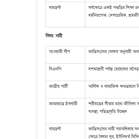
বামফ্রন্ট
সর্বক্ষেত্রে একই পদ্ধতির শিক্ষা প্
ধর্মনিরপেক্ষ, দেশপ্রেমিক, শ্রমজীব
বিষয়: নারী
আওয়ামী লীগ
জাতিসংঘের ঘোষণা অনুযায়ী অবহেল
বিএনপি
দশমশ্রেণী পর্যন্ত মেয়েদের অবৈতন
জাতীয় পার্টি
আর্থিক ও সামাজিক ক্ষমতায়নে বি
জামায়াতে ইসলামী
শরীয়তের সীমার মধ্যে জীবিকা 
ব্যবস্থা, পতিতাবৃত্তি উচ্ছেদ
বামফ্রন্ট
জাতিসংঘের নারী সমঅধিকার সনদ 
ক্ষেত্রে বৈষম্য দূর, ইউনিফর্ম সিভ