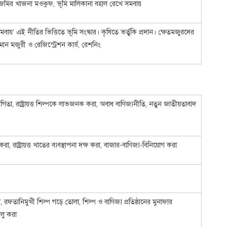
ন্ত জমির খাজনা মওকুফ, ভূমি মালিকানা বহাল রেখে সমবায়
য়’ এই নীতির ভিত্তিতে ভূমি সংস্কার। কৃষিতে ভর্তুকি প্রদান। ক্ষেতমজুরদের
ন মজুরী ও রেজিস্ট্রেশন কার্ড, রেশনিং
গিতা, রাষ্ট্রায়ত্ত শিল্পকে লাভজনক করা, অবাধ বাণিজ্যনীতি, নতুন জাতীয়তাবাদ
া, রাষ্ট্রায়ত্ত খাতের ব্যবস্থাপনা দক্ষ করা, বাজার-বাণিজ্য-বিনিয়োগ করা
ফতানিমুখী শিল্প গড়ে তোলা, শিল্প ও বাণিজ্য প্রতিষ্ঠানের মুনাফার
ালু করা