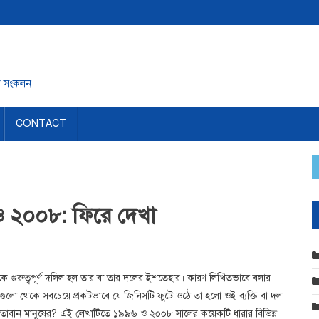
লক সংকলন
CONTACT
ও ২০০৮: ফিরে দেখা
েকে গুরুত্বপূর্ণ দলিল হল তার বা তার দলের ইশতেহার। কারণ লিখিতভাবে বলার
লো থেকে সবচেয়ে প্রকটভাবে যে জিনিসটি ফুটে ওঠে তা হলো ওই ব্যক্তি বা দল
্ষমতাবান মানুষের? এই লেখাটিতে ১৯৯৬ ও ২০০৮ সালের কয়েকটি ধারার বিভিন্ন