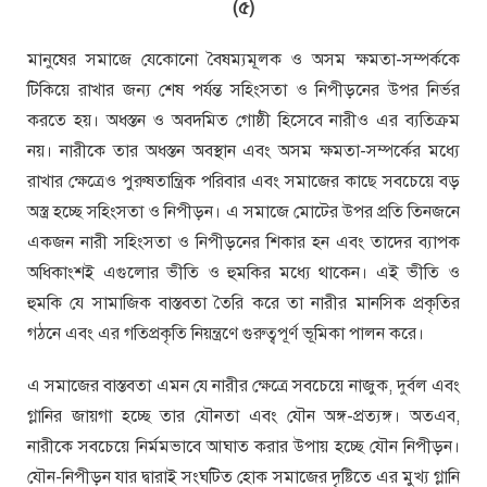
(৫)
মানুষের সমাজে যেকোনো বৈষম্যমূলক ও অসম ক্ষমতা-সম্পর্ককে
টিকিয়ে রাখার জন্য শেষ পর্যন্ত সহিংসতা ও নিপীড়নের উপর নির্ভর
করতে হয়। অধস্তন ও অবদমিত গোষ্ঠী হিসেবে নারীও এর ব্যতিক্রম
নয়। নারীকে তার অধস্তন অবস্থান এবং অসম ক্ষমতা-সম্পর্কের মধ্যে
রাখার ক্ষেত্রেও পুরুষতান্ত্রিক পরিবার এবং সমাজের কাছে সবচেয়ে বড়
অস্ত্র হচ্ছে সহিংসতা ও নিপীড়ন। এ সমাজে মোটের উপর প্রতি তিনজনে
একজন নারী সহিংসতা ও নিপীড়নের শিকার হন এবং তাদের ব্যাপক
অধিকাংশই এগুলোর ভীতি ও হুমকির মধ্যে থাকেন। এই ভীতি ও
হুমকি যে সামাজিক বাস্তবতা তৈরি করে তা নারীর মানসিক প্রকৃতির
গঠনে এবং এর গতিপ্রকৃতি নিয়ন্ত্রণে গুরুত্বপূর্ণ ভূমিকা পালন করে।
এ সমাজের বাস্তবতা এমন যে নারীর ক্ষেত্রে সবচেয়ে নাজুক, দুর্বল এবং
গ্লানির জায়গা হচ্ছে তার যৌনতা এবং যৌন অঙ্গ-প্রত্যঙ্গ। অতএব,
নারীকে সবচেয়ে নির্মমভাবে আঘাত করার উপায় হচ্ছে যৌন নিপীড়ন।
যৌন-নিপীড়ন যার দ্বারাই সংঘটিত হোক সমাজের দৃষ্টিতে এর মুখ্য গ্লানি