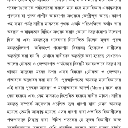
গবেষণাগুলোকে পর্যালোচনা করলে মনে হবে মনোবিজ্ঞান একান্তভাবে
পুরুষের বা পুরুষ প্রাণীর আচরণের অধ্যয়নে কেন্দ্রীভূত আছে। কারণ
ওই সময় পর্যন্ত নারীর মানসকে পৃথক একটি পরিপ্রেক্ষিতে অর্থাৎ তার
অবস্থান ও বাস্তবতার নিরিখে অধ্যয়ন করার কোনো উল্লেখযোগ্য উদ্যোগ
ছিল না এবং মনস্তত্বের গবেষণায় নিয়োজিত ছিলেন মূলত পুরুষ
মনস্তত্ববিদগণ। অধিকাংশ গবেষণায় বিষয়বস্তু হিসেবেও নারীদের
অন্তর্ভূক্ত করা হয় নি। যেখানে নারীদের অন্তর্ভূক্ত করা হয়েছে সেখানেও
তাদের যৌনতা ও জেন্ডারগত পার্থক্যের বিষয়টি যথাযথভাবে উল্লেখ না
থাকায় মানুষের মনের উপর এসব বিষয়ের (যৌনতা ও জেন্ডার)
প্রভাবকে অনুধাবন করা যায় নি। পুরুষাধিপত্যে আক্রান্ত মনোবিজ্ঞানের
এই ধারায় পুরুষের আচরণ ও মনোভাবকে আদর্শ (Norm) বলে ধরে
নেয়া হয়েছে এবং সেই মানদণ্ডে বিশ্লেষিত হয়েছে নারীর মানস। নারীর
মনস্তত্ব সম্পর্কে অনুসন্ধান প্রচলিত ভুল ধারণা দ্বারা যেমন আক্রান্ত
হয়েছে তেমনি আক্রান্ত হয়েছে এসব ধারণা দ্বারা প্রভাবিত বিজ্ঞানীদের
পক্ষপাতদুষ্ট সিদ্ধান্ত দ্বারা। উনিশ শতকের যে দুজন বিজ্ঞানীর কাজ
মনোবিজ্ঞানকে সবচেয়ে বেশি প্রভাবিত করেছে তারা হলেন চার্লস