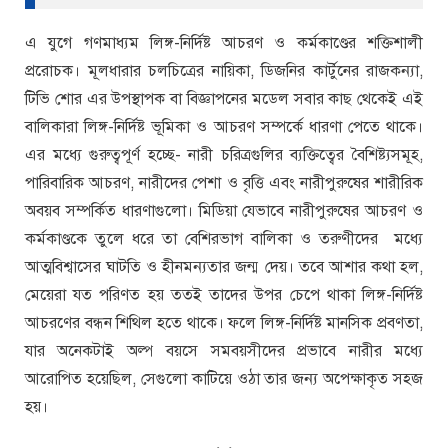
এ যুগে গণমাধ্যম লিঙ্গ-নির্দিষ্ট আচরণ ও কর্মকাণ্ডের শক্তিশালী
প্ররোচক। মূলধারার চলচিত্রের নায়িকা, ডিজনির কার্টুনের রাজকন্যা,
টিভি শোর এর উপস্থাপক বা বিজ্ঞাপনের মডেল সবার কাছ থেকেই এই
বালিকারা লিঙ্গ-নির্দিষ্ট ভূমিকা ও আচরণ সম্পর্কে ধারণা পেতে থাকে।
এর মধ্যে গুরুত্বপূর্ণ হচ্ছে- নারী চরিত্রগুলির ব্যক্তিত্বের বৈশিষ্ট্যসমূহ,
পারিবারিক আচরণ, নারীদের পেশা ও বৃত্তি এবং নারীপুরুষের শারীরিক
অবয়ব সম্পর্কিত ধারণাগুলো। মিডিয়া যেভাবে নারীপুরুষের আচরণ ও
কর্মকাণ্ডকে তুলে ধরে তা বেশিরভাগ বালিকা ও তরুণীদের মধ্যে
আত্মবিশ্বাসের ঘাটতি ও হীনমন্যতার জন্ম দেয়। তবে আশার কথা হল,
মেয়েরা যত পরিণত হয় ততই তাদের উপর চেপে থাকা লিঙ্গ-নির্দিষ্ট
আচরণের বন্ধন শিথিল হতে থাকে। ফলে লিঙ্গ-নির্দিষ্ট মানসিক প্রবণতা,
যার অনেকটাই অল্প বয়সে সমবয়সীদের প্রভাবে নারীর মধ্যে
আরোপিত হয়েছিল, সেগুলো কাটিয়ে ওঠা তার জন্য অপেক্ষাকৃত সহজ
হয়।