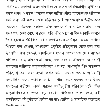
বিরোধী) হওয়া সম্ভব নয় বা ‘প্রাকৃতিক’ নয়। এটি নারীর প্রকৃতিগত
‘গভীরতম প্রবণতা’ এমন ধারণা থেকে অনেক জীববিজ্ঞানীও মুক্ত নন।
সন্তান ধারণ ও সন্তান পালনের সময় নারীর শরীরে হরমোনগত পরিবর্তন
ঘটে এবং এই হরমোনগুলি মস্তিষ্কের সেই অংশগুলোকে উদ্দীপ্ত করে
যেগুলোর সক্রিয়তা সন্তানের প্রতি মনোযোগ ও আগ্রহ বাড়ায়। কিন্তু
গবেষণায় দেখা গেছে সন্তানের প্রতি তীব্র মায়া বা টান সামাজিকভাবে
তৈরি হওয়া একটি বিষয়। মানব প্রজাতির ক্ষেত্রে উন্নত সমাজে, যেখানে
শিশুকে জন্ম দেওয়া, খাওয়ানো, প্রকৃতির প্রতিকুলতা থেকে রক্ষা করা
ইত্যাদি সকল ক্ষেত্রেই সামাজিক সহায়তা পাওয়া যায় সে সমাজের
নারীদের মাতৃ-মানসিকতা এবং বন্য-অবস্থায় প্রতিকূল আদিবাসী
সমাজের নারীদের মাতৃমানসিকতা এক নয়। মা-কর্তৃক শিশু সন্তানকে
পরিত্যাগ করা এবং হত্যা করার ঘটনা এখনও অনেক আদিবাসী
জনগোষ্ঠীর মধ্যে নিয়মিত একটি ব্যাপার। সন্তান জন্মের সময় উভয়
সমাজের নারীদের একই ধরনের শারীরবৃত্তীয় পরিবর্তন ঘটে। কিন্তু
মাতৃমানসিকতার ক্ষেত্রে বড় ধরণের পার্থক্যের কারণ হচ্ছে এই
মানসিকতা পরিপূর্ণভাবে জৈবিক নয় বরং জৈবিক ও সামাজিক বাস্তবতার