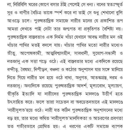
না, নিরিবিলি ঘরের কোণে বসার ঠাঁই পেলেই সে ধন্য। বনের স্বতঃস্ফূর্ত
সুর ও বাণীর বৈচিত্র তাকে স্পর্শ করে না তাই সে শুধু শেখানো বুলি
আওড়ে চলে। পুরুষতান্ত্রিক সমাজে নারীর মনের যে প্রকাশিত রূপ
আমরা দেখতে পাই সেটা তার জন্মগত বা প্রকৃতিগত বৈশিষ্ট্য নয়।
পুরুষতান্ত্রিক বাস্তবতাও এক নির্মম খাঁচা যেখানে আবদ্ধ নারীর মন ওই
খাঁচার পাখির মতই বদলে যায়। খাঁচার পাখির মতো নারীর মধ্যেও
ভীতু, আপোষকামী, আত্মবিশ্বাসহীন, সাবধানী, সুযোগ-সন্ধানী ও
নতজানু এক সত্তা গড়ে ওঠে। এই বাস্তবতার মধ্যে একদিকে রয়েছে
বন্দীত্ব, বৈষম্য, নিপীড়ন, বঞ্চনা ও কঠোর অনুশাসন যার সঙ্গে মানিয়ে
নিতে গিয়ে নারীর মন হয়ে ওঠে বাধ্য, অনুগত, আতঙ্কগ্রস্ত, নরম ও
নতজানু। অন্যদিকে রয়েছে পুরুষতান্ত্রিক আদর্শ, মূল্যবোধ, মূল্যায়ণ,
স্বীকৃতি ইত্যাদি যা নারীদের পুরুষতান্ত্রিক মানদণ্ডে উত্তীর্ণ হতে
উৎসাহিত করে। ফলে তারা সচেতন বা অবচেতনভাবে এই মানদণ্ডে
‘নারীসুলভ’হয়ে ওঠে। নারী যত কঠিন পুরুষতান্ত্রিক অনুশাসনের মধ্যে
বড় হয়, তার মধ্যে কথিত ‘নারীসুলভ’মানসিকতা ও আচরণের প্রবণতা
তত গভীরভাবে প্রোথিত হয়। এ ধরণের একটি সমাজে ব্যাপক