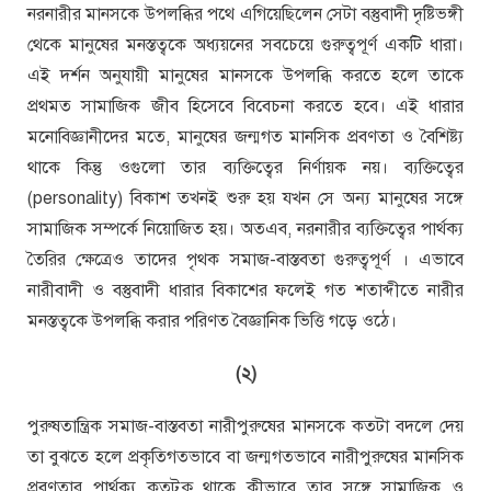
নরনারীর মানসকে উপলব্ধির পথে এগিয়েছিলেন সেটা বস্তুবাদী দৃষ্টিভঙ্গী
থেকে মানুষের মনস্তত্বকে অধ্যয়নের সবচেয়ে গুরুত্বপূর্ণ একটি ধারা।
এই দর্শন অনুযায়ী মানুষের মানসকে উপলব্ধি করতে হলে তাকে
প্রথমত সামাজিক জীব হিসেবে বিবেচনা করতে হবে। এই ধারার
মনোবিজ্ঞানীদের মতে, মানুষের জন্মগত মানসিক প্রবণতা ও বৈশিষ্ট্য
থাকে কিন্তু ওগুলো তার ব্যক্তিত্বের নির্ণায়ক নয়। ব্যক্তিত্বের
(personality) বিকাশ তখনই শুরু হয় যখন সে অন্য মানুষের সঙ্গে
সামাজিক সম্পর্কে নিয়োজিত হয়। অতএব, নরনারীর ব্যক্তিত্বের পার্থক্য
তৈরির ক্ষেত্রেও তাদের পৃথক সমাজ-বাস্তবতা গুরুত্বপূর্ণ । এভাবে
নারীবাদী ও বস্তুবাদী ধারার বিকাশের ফলেই গত শতাব্দীতে নারীর
মনস্তত্বকে উপলব্ধি করার পরিণত বৈজ্ঞানিক ভিত্তি গড়ে ওঠে।
(২)
পুরুষতান্ত্রিক সমাজ-বাস্তবতা নারীপুরুষের মানসকে কতটা বদলে দেয়
তা বুঝতে হলে প্রকৃতিগতভাবে বা জন্মগতভাবে নারীপুরুষের মানসিক
প্রবণতার পার্থক্য কতটুকু থাকে কীভাবে তার সঙ্গে সামাজিক ও