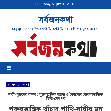
Sunday, August 09, 2026
সর্বজনকথা
আনু মুহাম্মদ সম্পাদিত রাজনীতি, অর্থনীতি, সমাজ বিশ্লেষণমূলক সংকলন
৮ম বর্ষ, ২য় সংখ্যা
নারী-পুরুষের মানস : পুরুষতান্ত্রিক ধারণা ও বৈষম্যের জৈবসামাজিক
ভিত্তি-শেষ পর্ব
পুরুষতান্ত্রিক খাঁচার পাখি-নারীর মন