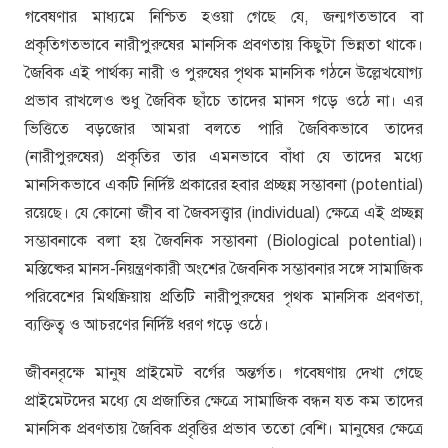
গবেষণার মাধ্যমে নিশ্চিত হওয়া গেছে যে, জন্মগতভাবে বা
প্রকৃতিগতভাবে নারীপুরুষের মানসিক প্রবণতায় কিছুটা ভিন্নতা থাকে।
জৈবিক এই পার্থক্য নারী ও পুরুষের পৃথক মানসিক গঠনে উল্লেখযোগ্য
প্রভাব রাখলেও শুধু জৈবিক ছাঁচে তাদের মানস গড়ে ওঠে না। এর
ভিত্তিতে বড়জোর আমরা বলতে পারি জৈবিকভাবে তাদের
(নারীপুরুষের) প্রকৃতির তার এমনভাবে বাঁধা যে তাদের মধ্যে
মানসিকভাবে একটি নির্দিষ্ট প্রকারের হবার প্রচ্ছন্ন সম্ভাবনা (potential)
রয়েছে। যে কোনো জীব বা জৈবসত্ত্বার (individual) ক্ষেত্রে এই প্রচ্ছন্ন
সম্ভাবনাকে বলা হয় জৈবনিক সম্ভাবনা (Biological potential)।
মস্তিষ্কের মানস-নিয়ন্ত্রণকারী অংশের জৈবনিক সম্ভাবনার সঙ্গে সামাজিক
পরিবেশের মিথষ্ক্রিয়ায় প্রতিটি নারীপুরুষের পৃথক মানসিক প্রবণতা,
ব্যক্তিত্ব ও আচরণের নির্দিষ্ট ধরণ গড়ে ওঠে।
জীবনবৃক্ষে মানুষ প্রাইমেট বর্গের অন্তর্গত। গবেষণায় দেখা গেছে
প্রাইমেটদের মধ্যে যে প্রজাতির ক্ষেত্রে সামাজিক বন্ধন যত কম তাদের
মানসিক প্রবণতায় জৈবিক প্রবৃত্তির প্রভাব ততো বেশি। মানুষের ক্ষেত্রে