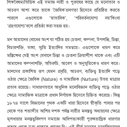
লিঙ্গবৈষম্যভিত্তিক এই সমাজ নারী ও পুরুষের কাছে যে মনোভাব ও
আচরণ আশা করে তাকে ‘জৈবিক’প্রবণতা হিসেবে প্রতিষ্ঠিত করতে
পারলে এগুলোকে ‘স্বাভাবিক’, ‘পরিবর্তনযোগ্য নয়’কিংবা
‘গ্রহণযোগ্য’বলে প্রতিষ্ঠা করা সহজ হয়।
মন আমাদের বোধের অংশ যা গঠিত হয় চেতনা, কল্পনা, উপলব্ধি, চিন্তা,
বিচারশক্তি, ভাষা, স্মৃতি ইত্যাদির সমন্বয়ে। এগুলোকে ধারণ করে
মস্তিষ্কের সেই অংশ যেখানে চিন্তা ও চেতনা ক্রিয়াশীল থাকে এবং এটি
আমাদের কল্পনাশক্তি, অভিরুচি, আবেগ ও অনুভূতিকেও ধারণ করে।
মানসের প্রকাশিত রূপ যেমন প্রবৃত্তি, আচরণ, ব্যক্তিত্ব ইত্যাদি গড়ে
ওঠার ক্ষেত্রে জৈবিক (Nature) ও সামাজিক (Nurture) উভয় মাত্রার
প্রভাব রয়েছে। সাধারণভাবে আধুনিক মনোবিজ্ঞান ব্যক্তিত্ব গড়ে ওঠার
ক্ষেত্রে সামাজিক মাত্রাকে প্রধান নির্ণায়ক হিসেবে চিহ্নিত করেছে। কিন্তু
১৮৭৪ সালে বিজ্ঞানের পৃথক একটি ধারা হিসেবে স্বীকৃতি পাবার পর
থেকে গত শতাব্দীর আশির দশক পর্যন্ত নারীর মনস্তত্ব অধ্যয়নের ক্ষেত্রে
মূলধারার মনস্তত্ববিদগণ সমাজে আধিপত্যকারী পুরুষতান্ত্রিক ধারণার
প্রভাব থেকে মুক্ত থাকতে পারেন নি। এই দীর্ঘ সময়ের মনোবিজ্ঞানের