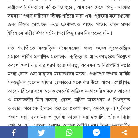
নারীদের নির্মমভাবে নির্যাতন ও হত্যা, আমাদের দেশে হিন্দু সমাজের
সহমরণ প্রথায় নারীদের জীবন্ত পুড়িয়ে মারা এবং পুরুষের মনোরঞ্জনের
জন্য চীনের মেয়েদের চরম যন্ত্রণাদায়ক পায়ের পাতার বাঁধন মানব
ইতিহাসে নারীর উপর ঘটে যাওয়া কিছু চরম নির্যাতনের ঘটনা।
গত শতাব্দীতে মনস্তাত্বিক গবেষককেরা লক্ষ্য করেন পুরুষতান্ত্রিক
সমাজে নারীর প্রকাশিত মনোভাব, ব্যক্তিত্ব ও আচরণসমূহকে বিশ্লেষণ
করলে দেখা যায় এর ধরণ হচ্ছে দাসত্ব, অবদমন ও নিরাপত্তাহীনতার
মধ্যে বেড়ে ওঠা মানুষের মনোভাবের মতো। পঞ্চাশের দশকে মার্কিন
মনস্তত্ববিদ হেলেন মায়ার হ্যাকারের গবেষণায় উঠে আসে- গোষ্ঠীগত
ভাবে নারীদের সঙ্গে অনেক ক্ষেত্রেই আফ্রিকান-আমেরিকানদের আচরণ
ও মনোভঙ্গীর মিল রয়েছে; যেমন, অধিক আবেগময় ও শিশুসুলভ
ব্যবহার, নিজেকে হীনতর হিসেবে প্রকাশ করা, অসহায়ত্ব বা দুর্বলতা
প্রকাশ করা, ছলনাময় ও দুর্বোধ্য আচরণ করা ইত্যাদি। তাঁর ব্যাখ্যায়
স্পষ্ট হয় যে- এগুলো জন্মগত কোনো বৈশিষ্ট্য নয়। উভয় জনগোষ্ঠীর
উপর একইভাবে বিদ্যমান বন্দীত্ব, অবদমন এবং (নিয়মিত) সহিংসতা ও