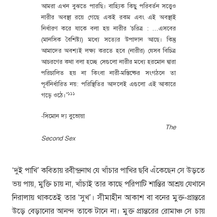
আমরা এখন বুঝতে পারছি। বাহ্যিক কিছু পরিবর্তন সত্ত্বেও
নারীর অবস্থা রয়ে গেছে একই রকম এবং এই অবস্থাই
নির্ধারণ করে যাকে বলা হয় নারীর ‘চরিত্র : …এসবের
(মানসিক বৈশিষ্ট্য) মধ্যে সত্যের উপাদান আছে। কিন্তু
আমাদের অবশ্যই লক্ষ্য করতে হবে (নারীর) যেসব বিচিত্র
আচরণের কথা বলা হচ্ছে সেগুলো নারীর মধ্যে হরমোন দ্বারা
পরিচালিত হয় না কিংবা নারী-মস্তিষ্কের সংগঠনে তা
পূর্বনির্ধারিত নয়: পরিস্থিতির আদলেই এগুলো এই আকারে
১১১
গড়ে ওঠে।”
-সিমোন দ্য বুভোয়া
The
Second Sex
‘দুই পাখি’ কবিতায় রবীন্দ্রনাথ যে খাঁচার পাখির ছবি এঁকেছেন সে উড়তে
ভয় পায়, মুক্তি চায় না, খাঁচাই তার কাছে পরিপাটি শান্তির আশ্রয় যেখানে
নিরালায় থাকতেই তার ‘সুখ’। সীমাহীন আকাশ বা বনের মুক্ত-প্রান্তরে
উড়ে বেড়ানোর আনন্দ তাকে টানে না। মুক্ত প্রান্তরের রোমাঞ্চ সে চায়