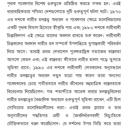
পৃথক গবেষণার বিশেষ গুরুত্বকে প্রতিষ্ঠিত করতে সক্ষম হন। এরই
ধারাবাহিকতায় পশ্চিমা দেশগুলোতে দুটি গুরুত্বপূর্ণ ঘটনা ঘটে। ১৯৭০
এর দশকে নারীর মনস্তত্ব অধ্যয়ন ও গবেষণার ক্ষেত্রে মনোবিজ্ঞানের
একটি পৃথক বিভাগ হিসেবে স্বীকৃতি পায় এবং ১৯৮০ দশকে নারীবাদী
চিন্তাবিদগণ এই ক্ষেত্রে তাদের অবদান রাখতে শুরু করেন। নারীবাদী
চিন্তকদের অবদান নারীর মন সম্পর্কে উপলব্ধিতে যুগান্তকারী পরিবর্তন
নিয়ে আসে। তারাই প্রথম দেখালেন পুরুষতান্ত্রিক সমাজের বাস্তবতা
আসলে কেমন এবং এই বাস্তবতা কীভাবে নারীর মানস গড়ে তুলতে
ভূমিকা রাখে। ১৯৯০ এর দশকে নারীবাদী লেখকদের অনুসন্ধানে
নারীর মনস্তত্বের অধ্যয়ন নতুন মাত্রা পায় কারণ তারা অন্যান্য
গবেষকদের চেয়ে গভীরভাবে নারীর জীবনের বহুমাত্রিক বাস্তবতাকে
বিবেচনায় নিয়েছিলেন। গত শতাব্দীতে আরেক ধারার মনস্তত্ববিদেরা
নারীর মনস্তত্বের বৈজ্ঞানিক অধ্যয়নে গুরুত্বপূর্ণ ভূমিকা রাখেন, এটি ছিল
সোভিয়েত মনোবিজ্ঞানীদের ধারা। এরাই প্রথম ফ্রয়েড ও তার
অনুসারীদের পদ্ধতিগত ত্রুটি ও জৈবনির্ধারণবাদী বিচ্যুতিকে
যৌক্তিকভাবে খণ্ডন করেছিলেন। যে দর্শনের উপর ভিত্তি করে তারা