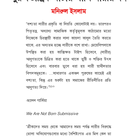
মনিরুল ইসলাম
“বশ্যতা নারীর প্রকৃতি বা নিয়তি কোনোটাই নয়। তারপরও
পিতৃতন্ত্র, অন্যান্য সামাজিক কর্তৃত্বমূলক কাঠামোর মতো
নিজেকে চিরস্থায়ী করার নানা কায়দা কানুন তৈরি করতে
থাকে, এর অন্যতম হচ্ছে নারীকে বশে রাখা। মেয়েলিপনাকে
উপস্থিত করা হয় কাক্সিক্ষত টাইপ হিসেবে, (নারীর)
আনুগত্যকে চিত্রিত করা হতে থাকে তুষ্টি ও শক্তির উৎস
হিসেবে এবং বারবার তুলে ধরা হয় নারী স্বাধীনতার
বিপদসমূহকে। …সাধারণত একজন পুরুষের কাছেই এই
বশ্যতা, কিন্তু এর শুরুটা হয় সমাজের রীতিনীতির প্রতি
১১০
আনুগত্য দিয়ে।”
-ম্যানন গার্সিয়া
We Are Not Born Submissive
“গ্রীকদের সময় থেকে আমাদের সময় পর্যন্ত নারীর বিরুদ্ধে
তোলা অভিযোগগুলোর মধ্যে বৈশিষ্ট্যগত এত মিল কেন তা