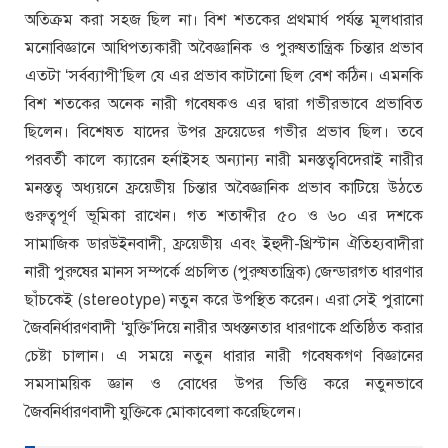
অতিক্রম করা সহজ ছিল না। বিশ শতকের প্রথমার্ধ পর্যন্ত মূলধারার
মনোবিজ্ঞানে আধিপত্যকারী অবৈজ্ঞানিক ও পুরুষতান্ত্রিক চিন্তার প্রভাব
এতটা ‘সর্বব্যাপী’ছিল যে এর প্রভাব কাটানো ছিল বেশ কঠিন। এমনকি
বিশ শতকের অনেক নারী গবেষকও এর দ্বারা গভীরভাবে প্রভাবিত
ছিলেন। বিশেষত যাদের উপর ফ্রয়েডের গভীর প্রভাব ছিল। তবে
পরবর্তী কালে ক্যারেন হর্নাইসহ অন্যান্য নারী মনস্তত্ববিদেরাই নারীর
মনস্তত্ব অধ্যয়নে ফ্রয়েডীয় চিন্তার অবৈজ্ঞানিক প্রভাব কাটিয়ে উঠতে
গুরুত্বপূর্ণ ভূমিকা রাখেন। গত শতাব্দীর ৫০ ও ৬০ এর দশকে
সামাজিক ডারউইনবাদী, ফ্রয়েডীয় এবং ইহুদী-খ্রিস্টান ঐতিহ্যবাদীরা
নারী পুরুষের মানস সম্পর্কে প্রচলিত (পুরুষতান্ত্রিক) জেন্ডারগত ধারণার
ছাঁচকেই (stereotype) নতুন করে উপস্থিত করেন। এরা সেই পুরানো
জৈবনির্ধারণবাদী ‘যুক্তি’দিয়ে নারীর অধস্তনতার ধারণাকে প্রতিষ্ঠিত করার
চেষ্টা চালান। এ সময়ে নতুন ধারার নারী গবেষকগণ বিজ্ঞানের
সমসাময়িক জ্ঞান ও বোধের উপর ভিত্তি করে নতুনভাবে
জৈবনির্ধারণবাদী যুক্তিকে মোকাবেলা করেছিলেন।