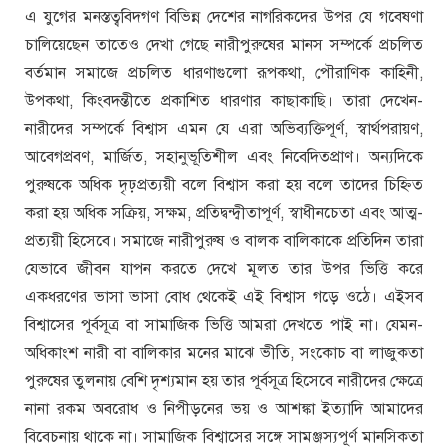
এ যুগের মনস্তত্ববিদগণ বিভিন্ন দেশের নাগরিকদের উপর যে গবেষণা
চালিয়েছেন তাতেও দেখা গেছে নারীপুরুষের মানস সম্পর্কে প্রচলিত
বর্তমান সমাজে প্রচলিত ধারণাগুলো রূপকথা, পৌরাণিক কাহিনী,
উপকথা, কিংবদন্তীতে প্রকাশিত ধারণার কাছাকাছি। তারা দেখেন-
নারীদের সম্পর্কে বিশ্বাস এমন যে এরা অভিব্যক্তিপূর্ণ, স্বার্থপরায়ণ,
আবেগপ্রবণ, মার্জিত, সহানুভূতিশীল এবং নিবেদিতপ্রাণ। অন্যদিকে
পুরুষকে অধিক দৃঢ়প্রত্যয়ী বলে বিশ্বাস করা হয় বলে তাদের চিহ্নিত
করা হয় অধিক সক্রিয়, সক্ষম, প্রতিদ্বন্দ্বীতাপূর্ণ, স্বাধীনচেতা এবং আত্ম-
প্রত্যয়ী হিসেবে। সমাজে নারীপুরুষ ও বালক বালিকাকে প্রতিদিন তারা
যেভাবে জীবন যাপন করতে দেখে মূলত তার উপর ভিত্তি করে
একধরণের ভাসা ভাসা বোধ থেকেই এই বিশ্বাস গড়ে ওঠে। এইসব
বিশ্বাসের পূর্বসূত্র বা সামাজিক ভিত্তি আমরা দেখতে পাই না। যেমন-
অধিকাংশ নারী বা বালিকার মনের মাঝে ভীতি, সংকোচ বা লাজুকতা
পুরুষের তুলনায় বেশি দৃশ্যমান হয় তার পূর্বসূত্র হিসেবে নারীদের ক্ষেত্রে
নানা রকম অবরোধ ও নিপীড়নের ভয় ও আশঙ্কা ইত্যাদি আমাদের
বিবেচনায় থাকে না। সামাজিক বিশ্বাসের সঙ্গে সামঞ্জস্যপূর্ণ মানসিকতা